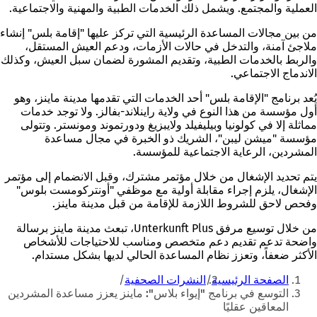
العملية والمجتمع. ويشمل ذلك الخدمات الطبية والمهنية والاجتماعية.
من بين مجالات المساعدة الرئيسية التي تركز عليها "إقامة بلس" إنشاء
ملاجئ آمنة، والتدخل في حالات الأزمات، ودعم العيش المستقل،
والربط بالخدمات الطبية، وتقديم المشورة لضمان سبل العيش، وكذلك
الاندماج الاجتماعي.
يُعد برنامج "الإقامة بلس" أحد الخدمات التي تقدمها مدينة ماينز، وهو
أول مؤسسة من هذا النوع في ولاية راينلاند-بفالز. ولا توجد خدمات
مماثلة إلا في كولونيا وبيليفيلد ولايبزيغ ودورتموند ومونستر. وتتولى
مؤسسة "ميشن ليبن"، الشريك ذو الخبرة في مجال مساعدة
المشردين، الرعاية الاجتماعية للمؤسسة.
يتم تحديد الإشغال من خلال مؤتمر مشترك، وقبل الانضمام إلى مؤتمر
الإشغال، يلزم إجراء مقابلة أولية مع موظفي "أونتركومست بلوس"
وفحص لاحق للشروط اللازمة للإقامة من قبل مدينة ماينز.
من خلال توسيع مرفق Unterkunft Plus، تبعث مدينة ماينز برسالة
واضحة تدعم تقديم دعم متخصص ومناسب للاحتياجات للأشخاص
الأكثر ضعفاً، وتعزز نظام المساعدة الحالي لديها بشكل مستدام.
أنت
الصفحة الرئيسية
النشرات الصحفية
هنا
التوسع في برنامج "إيواء بلاس": ماينز يعزز مساعدة المشردين
المعاقين عقليًا