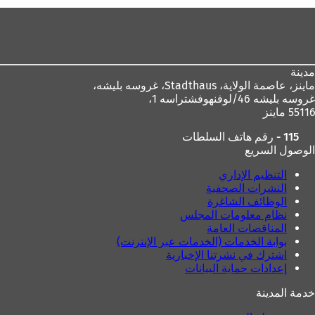
منطقة
القدم
مدينة
ماينز، عاصمة الولاية،
Stadthaus، غروسه بليشه،
غروسه بليشه 46/لوفنهوفشتراسه 1،
55116 ماينز
115 - رقم هاتف السلطات
الوصول السريع
التنظيم الإداري
النشرات الصحفية
الوظائف الشاغرة
نظام معلومات المجلس
المناقصات العامة
بوابة الخدمات (الخدمات عبر الإنترنت)
اشترك في نشرتنا الإخبارية
إعدادات حماية البيانات
خدمة المدينة