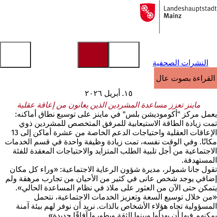
إلى
الصفحة
الانتقال إلى المحتوى
الرئيسية
النشرات الصحفية
القراءة بصوت عالٍ
١٥. أبريل ٢٠٢٦
ماينز تعزز مساعدة المشردين الذين يعانون من إعاقة عقلية
يعمل مركز "أكوموديشن بلس" في ماينز على توسيع نطاق أماكنه:
تمت زيادة الطاقة الاستيعابية للمرفق المتخصص للمشردين ذوي
الإعاقات العقلية واحتياجات الدعم الخاصة من عشرة أماكن إلى 13
مكانًا. وفي الوقت نفسه، تمت زيادة وظيفة واحدة في قسم الخدمات
الاجتماعية من أجل تلبية الطلب المتزايد والاحتياجات المعقدة للفئة
المستهدفة.
تقول جانا شمولر، مديرة شؤون الرعاية الاجتماعية: «وراء كل مكان
إضافي يوجد شخص عانى في كثير من الأحيان من تجارب مرهقة ولم
يتمكن حتى الآن من العثور على ملاذ في نظام المساعدة الحالي».
«من خلال توسيع السعة وتعزيز الخدمات الاجتماعية، نتحمل
المسؤولية تجاه هؤلاء الأشخاص بالذات. نريد أن نوفر لهم بيئة آمنة
يمكنهم فيها أن يهدأوا ويبنوا الثقة ويطوروا آفاقًا جديدة».