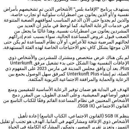
يستهدف برنامج "الإقامة بلس" الأشخاص الذين تم تشخيصهم بأمراض
نفسية و/أو الذين يعانون من اضطرابات سلوكية أو تجارب خاصة،
والذين لم يجدوا حتى الآن الدعم المناسب لمواقفهم الصعبة المتنوعة
في خدمات الرعاية الحالية. كما لوحظ في ماينز أن العديد من
المشردين يعانون من اضطرابات نفسية. وهذا غالبًا ما يجعل من
الصعب قبول عروض المساعدة الحالية، سواء بسبب عدم إدراكهم
لحالتهم المرضية نتيجة للأعراض، أو لأن نظام المساعدة لم يكن حتى
الآن موجهًا بشكل كافٍ نحو الاحتياجات الخاصة لهذه الفئة المستهدفة.
لم يكن هناك عرض متخصص ومشترك للمشردين والأشخاص ذوي
الإعاقات النفسية بهذا الشكل حتى بدء تشغيل مرفق Unterkunft
Plus. بعد أن وافق مجلس المدينة في مارس 2023 على المفهوم ذي
الصلة، تم إنشاء Unterkunft Plus كمرفق سهل الوصول يجمع بين
الرعاية والحماية والمرافقة الاجتماعية التربوية المكثفة.
الهدف في البداية هو ضمان توفير الرعاية الأساسية للمقيمين ومنع
تدهور أوضاعهم المعيشية. وعلى المدى الطويل، من المقرر دمج
الأشخاص المعنيين في نظام المساعدة القائم وفقًا للكتاب التاسع من
القانون الاجتماعي (SGB IX).
ينظم SGB IX (القانون الاجتماعي، الكتاب التاسع) إعادة تأهيل
الأشخاص ذوي الإعاقة ومشاركتهم في ألمانيا. الهدف هو تجنب أو تقليل
التمييز، وتعزيز تقرير المصير، وتمكين المشاركة الكاملة في الحياة