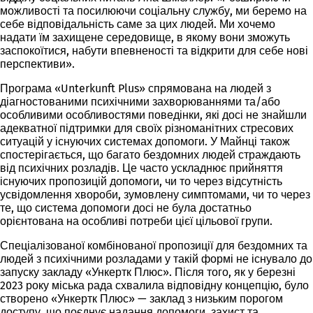
можливості та посилюючи соціальну службу, ми беремо на
себе відповідальність саме за цих людей. Ми хочемо
надати їм захищене середовище, в якому вони зможуть
заспокоїтися, набути впевненості та відкрити для себе нові
перспективи».
Програма «Unterkunft Plus» спрямована на людей з
діагностованими психічними захворюваннями та/або
особливими особливостями поведінки, які досі не знайшли
адекватної підтримки для своїх різноманітних стресових
ситуацій у існуючих системах допомоги. У Майнці також
спостерігається, що багато бездомних людей страждають
від психічних розладів. Це часто ускладнює прийняття
існуючих пропозицій допомоги, чи то через відсутність
усвідомлення хвороби, зумовлену симптомами, чи то через
те, що система допомоги досі не була достатньо
орієнтована на особливі потреби цієї цільової групи.
Спеціалізованої комбінованої пропозиції для бездомних та
людей з психічними розладами у такій формі не існувало до
запуску закладу «Ункертк Плюс». Після того, як у березні
2023 року міська рада схвалила відповідну концепцію, було
створено «Ункертк Плюс» — заклад з низьким порогом
доступу, що поєднує надання допомоги, захист та