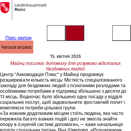
На
головну
Перейти до змісту
сторінку
Прес-релізи
читати вголос
15. квітня 2026
Майнц посилює допомогу для розумово відсталих
бездомних людей
Центр "Аккомодація Плюс" у Майнці продовжує
розширювати кількість місць: Місткість спеціалізованого
закладу для бездомних людей з психічними розладами та
особливими потребами в підтримці збільшено з десяти до
13 місць. Водночас було збільшено одну посаду у відділі
соціальних послуг, щоб задовольнити зростаючий попит і
комплексні потреби цільової групи.
«За кожним додатковим місцем стоїть людина, яка часто
пережила багато важких подій і досі не змогла знайти
опору в існуючій системі допомоги», — каже начальниця
відділу соціальних питань Яна Шмеллер. «Розширюючи