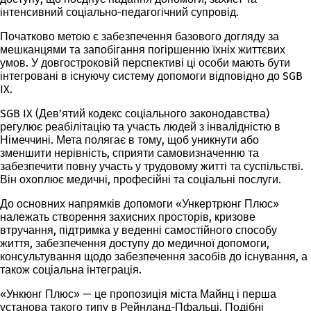
інтенсивний соціально-педагогічний супровід.
Початково метою є забезпечення базового догляду за
мешканцями та запобігання погіршенню їхніх життєвих
умов. У довгостроковій перспективі ці особи мають бути
інтегровані в існуючу систему допомоги відповідно до SGB
IX.
SGB IX (Дев’ятий кодекс соціального законодавства)
регулює реабілітацію та участь людей з інвалідністю в
Німеччині. Мета полягає в тому, щоб уникнути або
зменшити нерівність, сприяти самовизначенню та
забезпечити повну участь у трудовому житті та суспільстві.
Він охоплює медичні, професійні та соціальні послуги.
До основних напрямків допомоги «Ункертрюнг Плюс»
належать створення захисних просторів, кризове
втручання, підтримка у веденні самостійного способу
життя, забезпечення доступу до медичної допомоги,
консультування щодо забезпечення засобів до існування, а
також соціальна інтеграція.
«Ункюнг Плюс» — це пропозиція міста Майнц і перша
установа такого типу в Рейнланд-Пфальці. Подібні