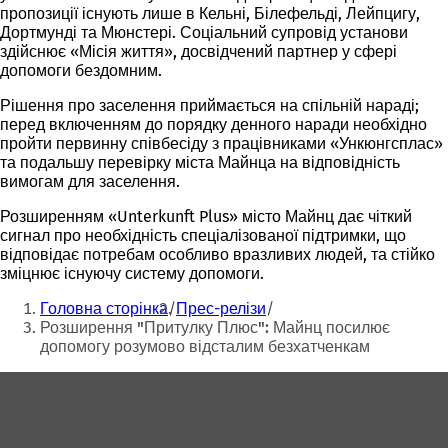
пропозиції існують лише в Кельні, Білефельді, Лейпцигу,
Дортмунді та Мюнстері. Соціальний супровід установи
здійснює «Місія життя», досвідчений партнер у сфері
допомоги бездомним.
Рішення про заселення приймається на спільній нараді;
перед включенням до порядку денного наради необхідно
пройти первинну співбесіду з працівниками «Ункюнгсплас»
та подальшу перевірку міста Майнца на відповідність
вимогам для заселення.
Розширенням «Unterkunft Plus» місто Майнц дає чіткий
сигнал про необхідність спеціалізованої підтримки, що
відповідає потребам особливо вразливих людей, та стійко
зміцнює існуючу систему допомоги.
Ти
Головна сторінка
Прес-релізи
тут:
Розширення "Притулку Плюс": Майнц посилює
допомогу розумово відсталим безхатченкам
Зона
для
ніг