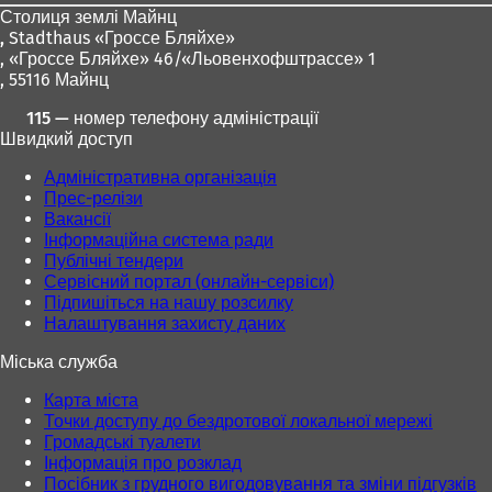
Столиця землі Майнц
,
Stadthaus «Гроссе Бляйхе»
, «Гроссе Бляйхе» 46/«Льовенхофштрассе» 1
, 55116 Майнц
115 — номер телефону адміністрації
Швидкий доступ
Адміністративна організація
Прес-релізи
Вакансії
Інформаційна система ради
Публічні тендери
Сервісний портал (онлайн-сервіси)
Підпишіться на нашу розсилку
Налаштування захисту даних
Міська служба
Карта міста
Точки доступу до бездротової локальної мережі
Громадські туалети
Інформація про розклад
Посібник з грудного вигодовування та зміни підгузків