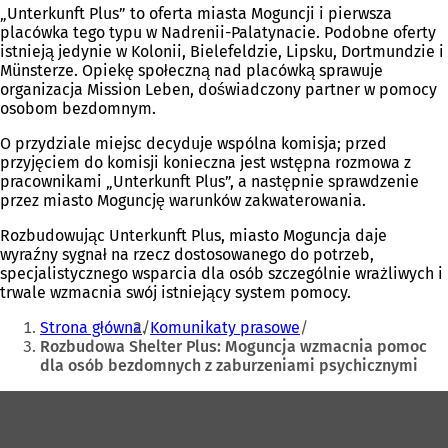
„Unterkunft Plus” to oferta miasta Moguncji i pierwsza
placówka tego typu w Nadrenii-Palatynacie. Podobne oferty
istnieją jedynie w Kolonii, Bielefeldzie, Lipsku, Dortmundzie i
Münsterze. Opiekę społeczną nad placówką sprawuje
organizacja Mission Leben, doświadczony partner w pomocy
osobom bezdomnym.
O przydziale miejsc decyduje wspólna komisja; przed
przyjęciem do komisji konieczna jest wstępna rozmowa z
pracownikami „Unterkunft Plus”, a następnie sprawdzenie
przez miasto Moguncję warunków zakwaterowania.
Rozbudowując Unterkunft Plus, miasto Moguncja daje
wyraźny sygnał na rzecz dostosowanego do potrzeb,
specjalistycznego wsparcia dla osób szczególnie wrażliwych i
trwale wzmacnia swój istniejący system pomocy.
Jesteś
Strona główna
Komunikaty prasowe
tutaj:
Rozbudowa Shelter Plus: Moguncja wzmacnia pomoc
dla osób bezdomnych z zaburzeniami psychicznymi
Obszar
stóp