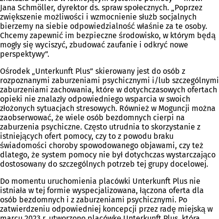
Jana Schmöller, dyrektor ds. spraw społecznych. „Poprzez
zwiększenie możliwości i wzmocnienie służb socjalnych
bierzemy na siebie odpowiedzialność właśnie za te osoby.
Chcemy zapewnić im bezpieczne środowisko, w którym będą
mogły się wyciszyć, zbudować zaufanie i odkryć nowe
perspektywy”.
Ośrodek „Unterkunft Plus” skierowany jest do osób z
rozpoznanymi zaburzeniami psychicznymi i/lub szczególnymi
zaburzeniami zachowania, które w dotychczasowych ofertach
opieki nie znalazły odpowiedniego wsparcia w swoich
złożonych sytuacjach stresowych. Również w Moguncji można
zaobserwować, że wiele osób bezdomnych cierpi na
zaburzenia psychiczne. Często utrudnia to skorzystanie z
istniejących ofert pomocy, czy to z powodu braku
świadomości choroby spowodowanego objawami, czy też
dlatego, że system pomocy nie był dotychczas wystarczająco
dostosowany do szczególnych potrzeb tej grupy docelowej.
Do momentu uruchomienia placówki Unterkunft Plus nie
istniała w tej formie wyspecjalizowana, łączona oferta dla
osób bezdomnych i z zaburzeniami psychicznymi. Po
zatwierdzeniu odpowiedniej koncepcji przez radę miejską w
marcu 2023 r. utworzono placówkę Unterkunft Plus, która