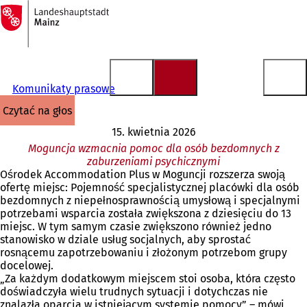
Do
strony
Przejdź do treści
głównej
Komunikaty prasowe
czytać na głos
15. kwietnia 2026
Moguncja wzmacnia pomoc dla osób bezdomnych z
zaburzeniami psychicznymi
Ośrodek Accommodation Plus w Moguncji rozszerza swoją
ofertę miejsc: Pojemność specjalistycznej placówki dla osób
bezdomnych z niepełnosprawnością umysłową i specjalnymi
potrzebami wsparcia została zwiększona z dziesięciu do 13
miejsc. W tym samym czasie zwiększono również jedno
stanowisko w dziale usług socjalnych, aby sprostać
rosnącemu zapotrzebowaniu i złożonym potrzebom grupy
docelowej.
„Za każdym dodatkowym miejscem stoi osoba, która często
doświadczyła wielu trudnych sytuacji i dotychczas nie
znalazła oparcia w istniejącym systemie pomocy” – mówi