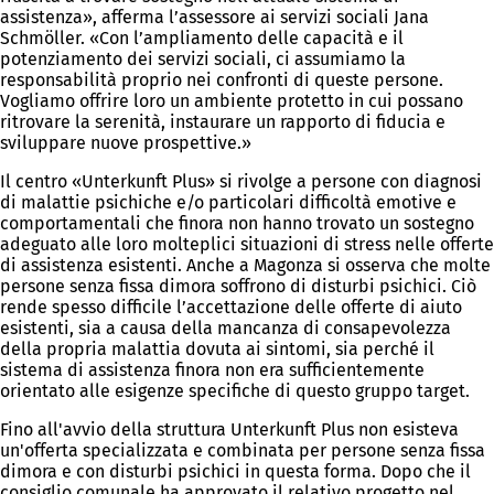
assistenza», afferma l’assessore ai servizi sociali Jana
Schmöller. «Con l’ampliamento delle capacità e il
potenziamento dei servizi sociali, ci assumiamo la
responsabilità proprio nei confronti di queste persone.
Vogliamo offrire loro un ambiente protetto in cui possano
ritrovare la serenità, instaurare un rapporto di fiducia e
sviluppare nuove prospettive.»
Il centro «Unterkunft Plus» si rivolge a persone con diagnosi
di malattie psichiche e/o particolari difficoltà emotive e
comportamentali che finora non hanno trovato un sostegno
adeguato alle loro molteplici situazioni di stress nelle offerte
di assistenza esistenti. Anche a Magonza si osserva che molte
persone senza fissa dimora soffrono di disturbi psichici. Ciò
rende spesso difficile l’accettazione delle offerte di aiuto
esistenti, sia a causa della mancanza di consapevolezza
della propria malattia dovuta ai sintomi, sia perché il
sistema di assistenza finora non era sufficientemente
orientato alle esigenze specifiche di questo gruppo target.
Fino all'avvio della struttura Unterkunft Plus non esisteva
un'offerta specializzata e combinata per persone senza fissa
dimora e con disturbi psichici in questa forma. Dopo che il
consiglio comunale ha approvato il relativo progetto nel