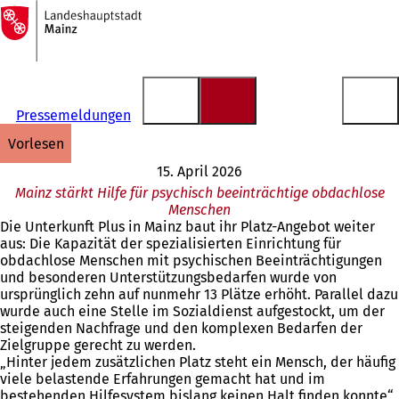
Zur
Startseite
Inhalt anspringen
Pressemeldungen
vorlesen
15. April 2026
Mainz stärkt Hilfe für psychisch beeinträchtige obdachlose
Menschen
Die Unterkunft Plus in Mainz baut ihr Platz-Angebot weiter
aus: Die Kapazität der spezialisierten Einrichtung für
obdachlose Menschen mit psychischen Beeinträchtigungen
und besonderen Unterstützungsbedarfen wurde von
ursprünglich zehn auf nunmehr 13 Plätze erhöht. Parallel dazu
wurde auch eine Stelle im Sozialdienst aufgestockt, um der
steigenden Nachfrage und den komplexen Bedarfen der
Zielgruppe gerecht zu werden.
„Hinter jedem zusätzlichen Platz steht ein Mensch, der häufig
viele belastende Erfahrungen gemacht hat und im
bestehenden Hilfesystem bislang keinen Halt finden konnte“,