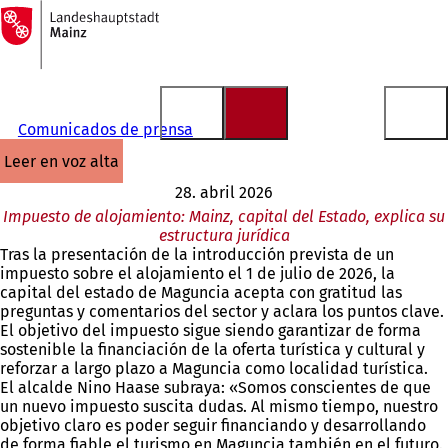
A
la
Saltar al contenido
página
de
inicio
Comunicados de prensa
leer en voz alta
28. abril 2026
Impuesto de alojamiento: Mainz, capital del Estado, explica su
estructura jurídica
Tras la presentación de la introducción prevista de un
impuesto sobre el alojamiento el 1 de julio de 2026, la
capital del estado de Maguncia acepta con gratitud las
preguntas y comentarios del sector y aclara los puntos clave.
El objetivo del impuesto sigue siendo garantizar de forma
sostenible la financiación de la oferta turística y cultural y
reforzar a largo plazo a Maguncia como localidad turística.
El alcalde Nino Haase subraya: «Somos conscientes de que
un nuevo impuesto suscita dudas. Al mismo tiempo, nuestro
objetivo claro es poder seguir financiando y desarrollando
de forma fiable el turismo en Maguncia también en el futuro.