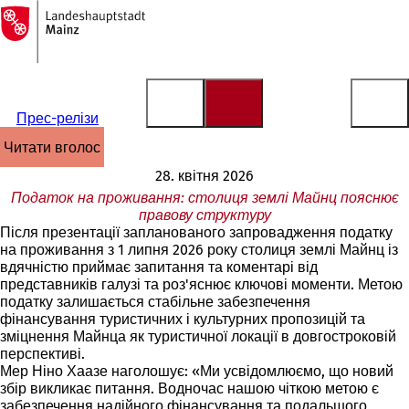
На
головну
Перейти до змісту
сторінку
Прес-релізи
читати вголос
28. квітня 2026
Податок на проживання: столиця землі Майнц пояснює
правову структуру
Після презентації запланованого запровадження податку
на проживання з 1 липня 2026 року столиця землі Майнц із
вдячністю приймає запитання та коментарі від
представників галузі та роз'яснює ключові моменти. Метою
податку залишається стабільне забезпечення
фінансування туристичних і культурних пропозицій та
зміцнення Майнца як туристичної локації в довгостроковій
перспективі.
Мер Ніно Хаазе наголошує: «Ми усвідомлюємо, що новий
збір викликає питання. Водночас нашою чіткою метою є
забезпечення надійного фінансування та подальшого