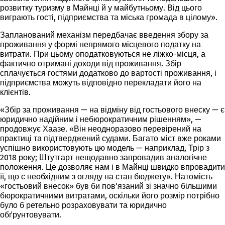
розвитку туризму в Майнці й у майбутньому. Від цього
виграють гості, підприємства та міська громада в цілому».
Запланований механізм передбачає введення збору за
проживання у формі непрямого місцевого податку на
витрати. При цьому оподатковуються не ліжко-місця, а
фактично отримані доходи від проживання. Збір
сплачується гостями додатково до вартості проживання, і
підприємства можуть відповідно перекладати його на
клієнтів.
«Збір за проживання — на відміну від гостьового внеску — є
юридично надійним і небюрократичним рішенням», —
продовжує Хаазе. «Він неодноразово перевірений на
практиці та підтверджений судами. Багато міст вже роками
успішно використовують цю модель — наприклад, Трір з
2018 року; Штутгарт нещодавно запровадив аналогічне
положення. Це дозволяє нам і в Майнці швидко впровадити
її, що є необхідним з огляду на стан бюджету». Натомість
«гостьовий внесок» був би пов’язаний зі значно більшими
бюрократичними витратами, оскільки його розмір потрібно
було б ретельно розраховувати та юридично
обґрунтовувати.