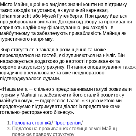
Місто Майнц щорічно виділяє значні кошти на підтримку
таких заходів та установ, як вуличний карнавал,
Johannisnacht або Музей Гутенберга. При цьому йдеться
про добровільні виплати. Доходи від збору за проживання
сприяють надійному фінансуванню цих заходів і в
майбутньому та забезпечують привабливість Майнца як
туристичного напрямку.
Збір стягується з закладів розміщення та може
перекладатися на гостей, які зупиняються на нічліг. Він
нараховується додатково до вартості проживання та
окремо вказується у рахунку. Питання оподаткування також
юридично врегульоване та вже неодноразово
підтверджувалося судами.
«Наша мета — спільно з представниками галузі розвивати
туризм у Майнці та забезпечити його сталий розвиток у
майбутньому», — підкреслює Гаазе. «З цією метою ми
продовжуємо підтримувати діалог із представниками
готельно-ресторанного бізнесу».
Ти
Головна сторінка
Прес-релізи
тут:
Податок на проживання: столиця землі Майнц
пояснює правову структуру