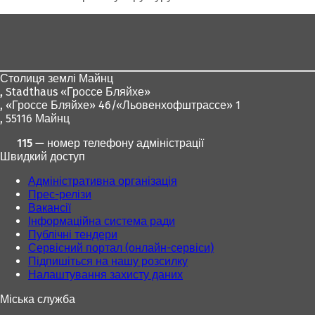
Зона
для
ніг
Столиця землі Майнц
,
Stadthaus «Гроссе Бляйхе»
, «Гроссе Бляйхе» 46/«Льовенхофштрассе» 1
, 55116 Майнц
115 — номер телефону адміністрації
Швидкий доступ
Адміністративна організація
Прес-релізи
Вакансії
Інформаційна система ради
Публічні тендери
Сервісний портал (онлайн-сервіси)
Підпишіться на нашу розсилку
Налаштування захисту даних
Міська служба