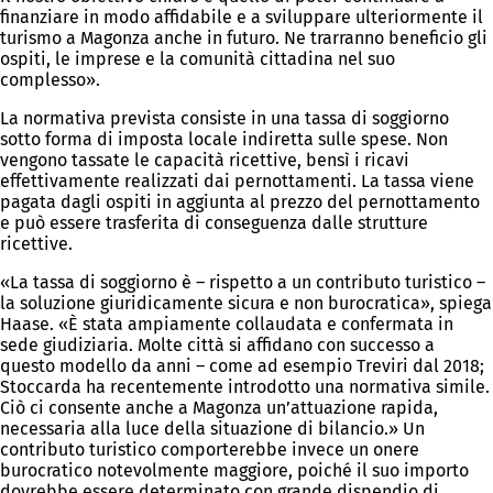
finanziare in modo affidabile e a sviluppare ulteriormente il
turismo a Magonza anche in futuro. Ne trarranno beneficio gli
ospiti, le imprese e la comunità cittadina nel suo
complesso».
La normativa prevista consiste in una tassa di soggiorno
sotto forma di imposta locale indiretta sulle spese. Non
vengono tassate le capacità ricettive, bensì i ricavi
effettivamente realizzati dai pernottamenti. La tassa viene
pagata dagli ospiti in aggiunta al prezzo del pernottamento
e può essere trasferita di conseguenza dalle strutture
ricettive.
«La tassa di soggiorno è – rispetto a un contributo turistico –
la soluzione giuridicamente sicura e non burocratica», spiega
Haase. «È stata ampiamente collaudata e confermata in
sede giudiziaria. Molte città si affidano con successo a
questo modello da anni – come ad esempio Treviri dal 2018;
Stoccarda ha recentemente introdotto una normativa simile.
Ciò ci consente anche a Magonza un’attuazione rapida,
necessaria alla luce della situazione di bilancio.» Un
contributo turistico comporterebbe invece un onere
burocratico notevolmente maggiore, poiché il suo importo
dovrebbe essere determinato con grande dispendio di