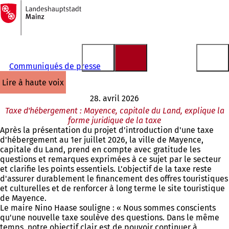
Vers
la
Accéder au contenu
page
d'accueil
Communiqués de presse
lire à haute voix
28. avril 2026
Taxe d'hébergement : Mayence, capitale du Land, explique la
forme juridique de la taxe
Après la présentation du projet d'introduction d'une taxe
d'hébergement au 1er juillet 2026, la ville de Mayence,
capitale du Land, prend en compte avec gratitude les
questions et remarques exprimées à ce sujet par le secteur
et clarifie les points essentiels. L'objectif de la taxe reste
d'assurer durablement le financement des offres touristiques
et culturelles et de renforcer à long terme le site touristique
de Mayence.
Le maire Nino Haase souligne : « Nous sommes conscients
qu'une nouvelle taxe soulève des questions. Dans le même
temps, notre objectif clair est de pouvoir continuer à