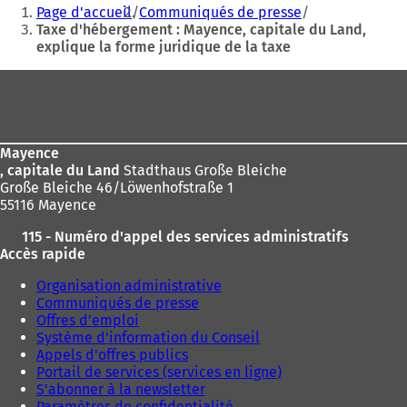
Vous
Page d'accueil
Communiqués de presse
êtes
Taxe d'hébergement : Mayence, capitale du Land,
explique la forme juridique de la taxe
ici
:
Pied
de
page
Mayence
, capitale du Land
Stadthaus Große Bleiche
Große Bleiche 46/Löwenhofstraße 1
55116 Mayence
115 - Numéro d'appel des services administratifs
Accès rapide
Organisation administrative
Communiqués de presse
Offres d'emploi
Système d'information du Conseil
Appels d'offres publics
Portail de services (services en ligne)
S'abonner à la newsletter
Paramètres de confidentialité