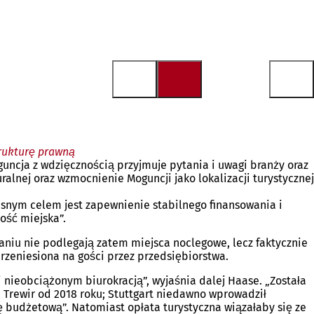
trukturę prawną
uncja z wdzięcznością przyjmuje pytania i uwagi branży oraz
alnej oraz wzmocnienie Moguncji jako lokalizacji turystycznej
snym celem jest zapewnienie stabilnego finansowania i
ość miejska”.
iu nie podlegają zatem miejsca noclegowe, lecz faktycznie
rzeniesiona na gości przez przedsiębiorstwa.
nieobciążonym biurokracją”, wyjaśnia dalej Haase. „Została
 Trewir od 2018 roku; Stuttgart niedawno wprowadził
ę budżetową”. Natomiast opłata turystyczna wiązałaby się ze