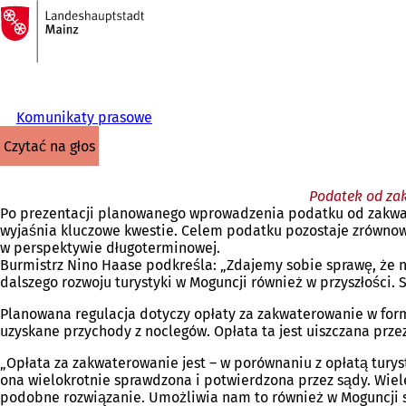
Do
strony
Przejdź do treści
głównej
Komunikaty prasowe
czytać na głos
Podatek od zak
Po prezentacji planowanego wprowadzenia podatku od zakwater
wyjaśnia kluczowe kwestie. Celem podatku pozostaje zrównoważ
w perspektywie długoterminowej.
Burmistrz Nino Haase podkreśla: „Zdajemy sobie sprawę, że 
dalszego rozwoju turystyki w Moguncji również w przyszłości. 
Planowana regulacja dotyczy opłaty za zakwaterowanie w for
uzyskane przychody z noclegów. Opłata ta jest uiszczana prz
„Opłata za zakwaterowanie jest – w porównaniu z opłatą tur
ona wielokrotnie sprawdzona i potwierdzona przez sądy. Wiel
podobne rozwiązanie. Umożliwia nam to również w Moguncji sz