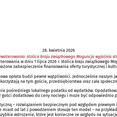
28. kwietnia 2026
waterowania: stolica kraju związkowego Moguncja wyjaśnia s
owania w dniu 1 lipca 2026 r. stolica kraju związkowego Mog
one zabezpieczenie finansowania oferty turystycznej i kultur
nowa opłata budzi pewne wątpliwości. Jednocześnie naszym ja
Skorzystają na tym goście, przedsiębiorstwa oraz cała społeczn
mie pośredniego lokalnego podatku od wydatków. Opodatkowan
ez gości dodatkowo do ceny noclegu i może być odpowiednio p
ystyczną – rozwiązaniem bezpiecznym pod względem prawnym i 
e miast od lat z powodzeniem stosuje ten model – na przykład
ybkie wdrożenie, które jest konieczne ze względu na sytuacj