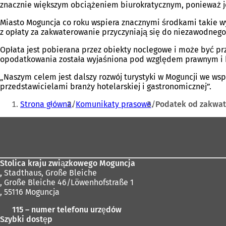
znacznie większym obciążeniem biurokratycznym, ponieważ j
Miasto Moguncja co roku wspiera znacznymi środkami takie wy
z opłaty za zakwaterowanie przyczyniają się do niezawodnego 
Opłata jest pobierana przez obiekty noclegowe i może być pr
opodatkowania została wyjaśniona pod względem prawnym i by
„Naszym celem jest dalszy rozwój turystyki w Moguncji we wsp
przedstawicielami branży hotelarskiej i gastronomicznej”.
Jesteś
Strona główna
Komunikaty prasowe
Podatek od zakwat
tutaj:
Obszar
stóp
Stolica kraju związkowego Moguncja
,
Stadthaus, Große Bleiche
, Große Bleiche 46/Löwenhofstraße 1
, 55116 Moguncja
115 – numer telefonu urzędów
Szybki dostęp