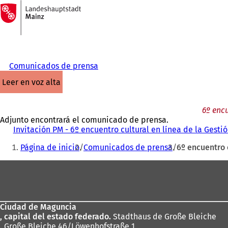
A
la
Saltar al contenido
página
de
inicio
Comunicados de prensa
leer en voz alta
6º encu
Adjunto encontrará el comunicado de prensa.
Invitación PM - 6º encuentro cultural en línea de la Gest
Estás
Página de inicio
Comunicados de prensa
6º encuentro 
aquí:
Zona
de
los
Ciudad de Maguncia
pies
, capital del estado federado.
Stadthaus de Große Bleiche
. Große Bleiche 46/Löwenhofstraße 1