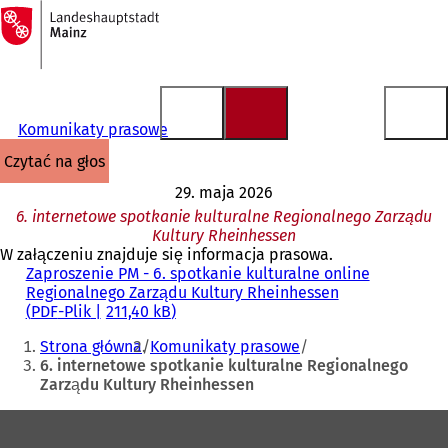
Do
strony
Przejdź do treści
głównej
Komunikaty prasowe
czytać na głos
29. maja 2026
6. internetowe spotkanie kulturalne Regionalnego Zarządu
Kultury Rheinhessen
W załączeniu znajduje się informacja prasowa.
Zaproszenie PM - 6. spotkanie kulturalne online
Regionalnego Zarządu Kultury Rheinhessen
PDF
-Plik
211,40 kB
Jesteś
Strona główna
Komunikaty prasowe
tutaj:
6. internetowe spotkanie kulturalne Regionalnego
Zarządu Kultury Rheinhessen
Obszar