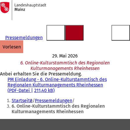
Zur
Startseite
Inhalt anspringen
Pressemeldungen
vorlesen
29. Mai 2026
6. Online-Kulturstammtisch des Regionalen
Kulturmanagements Rheinhessen
Anbei erhalten Sie die Pressemeldung.
PM Einladung - 6. Online-Kulturstammtisch des
Regionalen Kulturmanagements Rheinhessen
PDF
-Datei
211,40 kB
Sie
Startseite
Pressemeldungen
befinden
6. Online-Kulturstammtisch des Regionalen
Kulturmanagements Rheinhessen
sich
hier:
Fußbereich