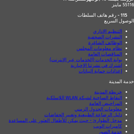
55116 ماينز
115 - رقم هاتف السلطات
الوصول السريع
التنظيم الإداري
النشرات الصحفية
الوظائف الشاغرة
نظام معلومات المجلس
المناقصات العامة
بوابة الخدمات (الخدمات عبر الإنترنت)
اشترك في نشرتنا الإخبارية
إعدادات حماية البيانات
خدمة المدينة
خريطة المدينة
النقاط الساخنة لشبكة WLAN اللاسلكية
المراحيض العامة
معلومات الجدول الزمني
دليل الرضاعة الطبيعية وتغيير الحفاضات
مدخل الطوارئ - حيث يمكن للأطفال العثور على المساعدة
كاميرات الويب
خدمة الصور