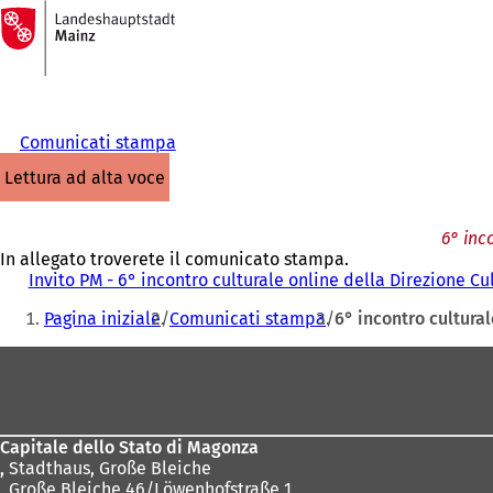
Alla
pagina
Vai al contenuto
iniziale
Comunicati stampa
lettura ad alta voce
6° inc
In allegato troverete il comunicato stampa.
Invito PM - 6° incontro culturale online della Direzione C
Siete
Pagina iniziale
Comunicati stampa
6° incontro cultura
qui:
Area
dei
piedi
Capitale dello Stato di Magonza
,
Stadthaus, Große Bleiche
, Große Bleiche 46/Löwenhofstraße 1