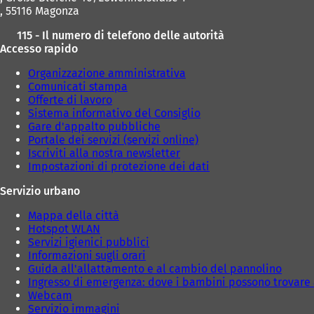
, 55116 Magonza
115 - Il numero di telefono delle autorità
Accesso rapido
Organizzazione amministrativa
Comunicati stampa
Offerte di lavoro
Sistema informativo del Consiglio
Gare d'appalto pubbliche
Portale dei servizi (servizi online)
Iscriviti alla nostra newsletter
Impostazioni di protezione dei dati
Servizio urbano
Mappa della città
Hotspot WLAN
Servizi igienici pubblici
Informazioni sugli orari
Guida all'allattamento e al cambio del pannolino
Ingresso di emergenza: dove i bambini possono trovare 
Webcam
Servizio immagini