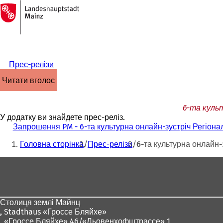
На
головну
Перейти до змісту
сторінку
Прес-релізи
читати вголос
6-та куль
У додатку ви знайдете прес-реліз.
Запрошення PM - 6-та культурна онлайн-зустріч Регіона
Ти
Головна сторінка
Прес-релізи
6-та культурна онлайн-
тут:
Зона
для
ніг
Столиця землі Майнц
,
Stadthaus «Гроссе Бляйхе»
, «Гроссе Бляйхе» 46/«Льовенхофштрассе» 1