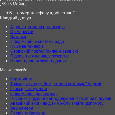
, 55116 Майнц
115 — номер телефону адміністрації
Швидкий доступ
Адміністративна організація
Прес-релізи
Вакансії
Інформаційна система ради
Публічні тендери
Сервісний портал (онлайн-сервіси)
Підпишіться на нашу розсилку
Налаштування захисту даних
Міська служба
Карта міста
Точки доступу до бездротової локальної мережі
Громадські туалети
Інформація про розклад
Посібник з грудного вигодовування та зміни підгузків
Аварійний вхід - де діти можуть знайти допомогу
Веб-камери
Сервіс зображень