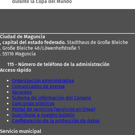
durante la Copa del Mundo
Zona
de
los
Ciudad de Maguncia
pies
, capital del estado federado.
Stadthaus de Große Bleiche
. Große Bleiche 46/Löwenhofstraße 1
. 55116 Maguncia
115 - Número de teléfono de la administración
Acceso rápido
Organización administrativa
Comunicados de prensa
Vacantes
Sistema de información del Consejo
Concursos públicos
Portal de servicios (servicios en línea)
Suscríbase a nuestro boletín
Configuración de la protección de datos
Servicio municipal