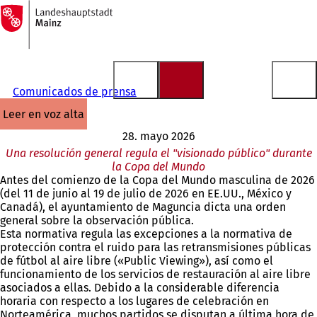
A
la
Saltar al contenido
página
de
inicio
Comunicados de prensa
leer en voz alta
28. mayo 2026
Una resolución general regula el "visionado público" durante
la Copa del Mundo
Antes del comienzo de la Copa del Mundo masculina de 2026
(del 11 de junio al 19 de julio de 2026 en EE.UU., México y
Canadá), el ayuntamiento de Maguncia dicta una orden
general sobre la observación pública.
Esta normativa regula las excepciones a la normativa de
protección contra el ruido para las retransmisiones públicas
de fútbol al aire libre («Public Viewing»), así como el
funcionamiento de los servicios de restauración al aire libre
asociados a ellas. Debido a la considerable diferencia
horaria con respecto a los lugares de celebración en
Norteamérica, muchos partidos se disputan a última hora de