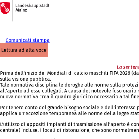
Alla
pagina
Vai al contenuto
iniziale
Comunicati stampa
lettura ad alta voce
La sentenz
Prima dell'inizio dei Mondiali di calcio maschili FIFA 2026 (d
sulla visione pubblica.
Tale normativa disciplina le deroghe alle norme sulla protezio
all’aperto ad esse collegati. A causa del notevole fuso orario 
nuova normativa crea il quadro giuridico necessario a tal fin
Per tenere conto del grande bisogno sociale e dell'interesse pu
applica un'eccezione temporanea alle norme della legge stat
L'utilizzo di appositi impianti di trasmissione all'aperto è cons
centrale) incluse. I locali di ristorazione, che sono normalmen