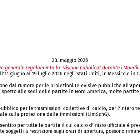
28. maggio 2026
a generale regolamenta la "visione pubblica" durante i Mondial
all'11 giugno al 19 luglio 2026 negli Stati Uniti, in Messico e
ne dal rumore per le proiezioni televisive pubbliche all’aperto
rispetto alle sedi delle partite in Nord America, molte partite 
e.
bblico per le trasmissioni collettive di calcio, per l'intero t
ale sulla protezione dalle immissioni (LImSchG).
entito per tutte le partite il cui calcio d'inizio ufficiale è pre
te soggetti a restrizioni sugli orari di apertura, possono rima