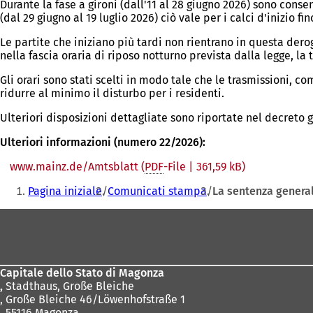
Durante la fase a gironi (dall'11 al 28 giugno 2026) sono consent
(dal 29 giugno al 19 luglio 2026) ciò vale per i calci d'inizio fin
Le partite che iniziano più tardi non rientrano in questa der
nella fascia oraria di riposo notturno prevista dalla legge, l
Gli orari sono stati scelti in modo tale che le trasmissioni, c
ridurre al minimo il disturbo per i residenti.
Ulteriori disposizioni dettagliate sono riportate nel decreto
Ulteriori informazioni (numero 22/2026):
www.mainz.de/Amtsblatt
PDF
-File
361,59 kB
Siete
Pagina iniziale
Comunicati stampa
La sentenza general
qui:
Area
dei
piedi
Capitale dello Stato di Magonza
,
Stadthaus, Große Bleiche
, Große Bleiche 46/Löwenhofstraße 1
, 55116 Magonza