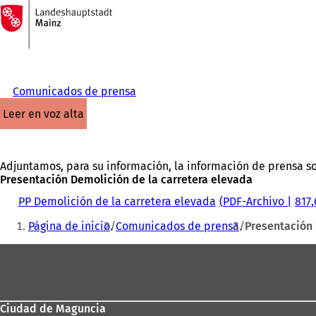
A
la
Saltar al contenido
página
de
inicio
Comunicados de prensa
leer en voz alta
Adjuntamos, para su información, la información de prensa s
Presentación Demolición de la carretera elevada
PP Demolición de la carretera elevada
PDF
-Archivo
817,
Estás
Página de inicio
Comunicados de prensa
Presentación
aquí:
Zona
de
los
Ciudad de Maguncia
pies