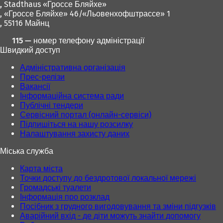
,
Stadthaus «Гроссе Бляйхе»
, «Гроссе Бляйхе» 46/«Льовенхофштрассе» 1
, 55116 Майнц
115 — номер телефону адміністрації
Швидкий доступ
Адміністративна організація
Прес-релізи
Вакансії
Інформаційна система ради
Публічні тендери
Сервісний портал (онлайн-сервіси)
Підпишіться на нашу розсилку
Налаштування захисту даних
Міська служба
Карта міста
Точки доступу до бездротової локальної мережі
Громадські туалети
Інформація про розклад
Посібник з грудного вигодовування та зміни підгузків
Аварійний вхід - де діти можуть знайти допомогу