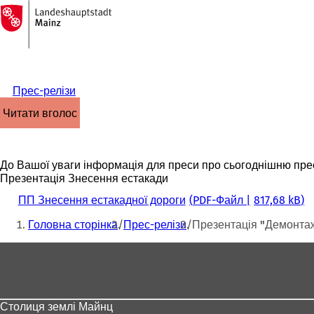
На
головну
Перейти до змісту
сторінку
Прес-релізи
читати вголос
До Вашої уваги інформація для преси про сьогоднішню пре
Презентація Знесення естакади
ПП Знесення естакадної дороги
PDF
-Файл
817,68 kB
Ти
Головна сторінка
Прес-релізи
Презентація "Демонтаж
тут:
Зона
для
ніг
Столиця землі Майнц