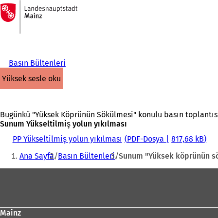
Ana
sayfaya
İçeriğe atla
Basın Bültenleri
yüksek sesle oku
Bugünkü "Yüksek Köprünün Sökülmesi" konulu basın toplantısına
Sunum Yükseltilmiş yolun yıkılması
PP Yükseltilmiş yolun yıkılması
PDF
-Dosya
817,68 kB
Buradasınız:
Ana Sayfa
Basın Bültenleri
Sunum "Yüksek köprünün s
Ayak
bölgesi
Mainz