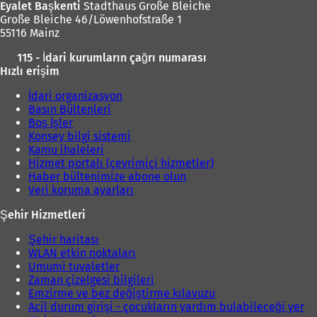
Eyalet Başkenti
Stadthaus Große Bleiche
Große Bleiche 46/Löwenhofstraße 1
55116 Mainz
115 - İdari kurumların çağrı numarası
Hızlı erişim
İdari organizasyon
Basın Bültenleri
Boş İşler
Konsey bilgi sistemi
Kamu ihaleleri
Hizmet portalı (çevrimiçi hizmetler)
Haber bültenimize abone olun
Veri koruma ayarları
Şehir Hizmetleri
Şehir haritası
WLAN etkin noktaları
Umumi tuvaletler
Zaman çizelgesi bilgileri
Emzirme ve bez değiştirme kılavuzu
Acil durum girişi - çocukların yardım bulabileceği yer