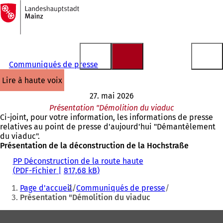
Vers
la
Accéder au contenu
page
d'accueil
Communiqués de presse
lire à haute voix
27. mai 2026
Présentation "Démolition du viaduc
Ci-joint, pour votre information, les informations de presse
relatives au point de presse d'aujourd'hui "Démantèlement
du viaduc".
Présentation de la déconstruction de la Hochstraße
PP Déconstruction de la route haute
PDF
-Fichier
817,68 kB
Vous
Page d'accueil
Communiqués de presse
êtes
Présentation "Démolition du viaduc
ici
Pied