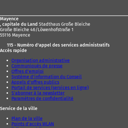
:
de
page
Mayence
, capitale du Land
Stadthaus Große Bleiche
Große Bleiche 46/Löwenhofstraße 1
55116 Mayence
115 - Numéro d'appel des services administratifs
Accès rapide
Organisation administrative
Communiqués de presse
Offres d'emploi
Système d'information du Conseil
Appels d'offres publics
Portail de services (services en ligne)
S'abonner à la newsletter
Paramètres de confidentialité
Service de la ville
Plan de la ville
Points d'accès WLAN