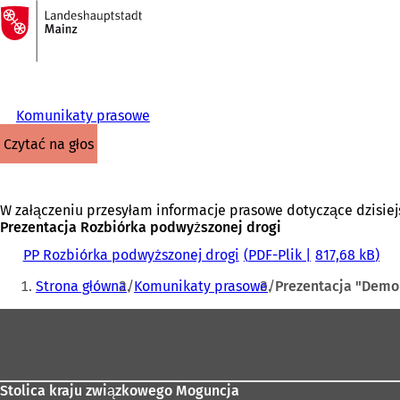
Do
strony
Przejdź do treści
głównej
Komunikaty prasowe
czytać na głos
W załączeniu przesyłam informacje prasowe dotyczące dzisiej
Prezentacja Rozbiórka podwyższonej drogi
PP Rozbiórka podwyższonej drogi
PDF
-Plik
817,68 kB
Jesteś
Strona główna
Komunikaty prasowe
Prezentacja "Demo
tutaj:
Obszar
stóp
Stolica kraju związkowego Moguncja