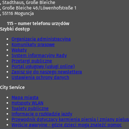
,
Stadthaus, Große Bleiche
, Große Bleiche 46/Löwenhofstraße 1
, 55116 Moguncja
115 – numer telefonu urzędów
Szybki dostęp
Organizacja administracyjna
Komunikaty prasowe
Wakaty
System informacyjny Rady
Przetargi publiczne
Portal usługowy (usługi online)
Zapisz się do naszego newslettera
Ustawienia ochrony danych
City Service
Mapa miasta
Hotspoty WLAN
Toalety publiczne
Informacje o rozkładzie jazdy
Przewodnik dotyczący karmienia piersią i zmiany pielu
Wejście awaryjne - gdzie dzieci mogą znaleźć pomoc