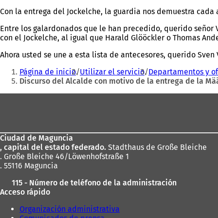
Con la entrega del Jockelche, la guardia nos demuestra cada
Entre los galardonados que le han precedido, querido señor 
con el Jockelche, al igual que Harald Glööckler o Thomas Ande
Ahora usted se une a esta lista de antecesores, querido Sven 
Estás
Página de inicio
Utilizar el servicio
Departamentos y of
aquí:
Discurso del Alcalde con motivo de la entrega de la Mä
Zona
de
los
Ciudad de Maguncia
pies
, capital del estado federado.
Stadthaus de Große Bleiche
. Große Bleiche 46/Löwenhofstraße 1
. 55116 Maguncia
115 - Número de teléfono de la administración
Acceso rápido
Organización administrativa