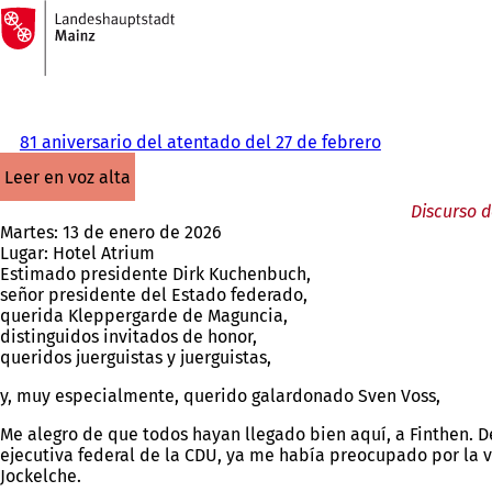
A
la
Saltar al contenido
página
de
inicio
81 aniversario del atentado del 27 de febrero
leer en voz alta
Discurso d
Martes: 13 de enero de 2026
Lugar: Hotel Atrium
Estimado presidente Dirk Kuchenbuch,
señor presidente del Estado federado,
querida Kleppergarde de Maguncia,
distinguidos invitados de honor,
queridos juerguistas y juerguistas,
y, muy especialmente, querido galardonado Sven Voss,
Me alegro de que todos hayan llegado bien aquí, a Finthen. D
ejecutiva federal de la CDU, ya me había preocupado por la v
Jockelche.