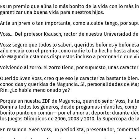
Es un premio que aúna lo más bonito de la vida con lo más i
garantizar una buena vida para nuestros hijos.
Ante un premio tan importante, como alcalde tengo, por supues
Voss… Del profesor Krausch, rector de nuestra Universidad 
Voss: seguro que todos lo saben, queridos bufones y bufonesa
año encaja con el premio como nadie lo ha hecho hasta ahora,
de Maguncia estamos dispuestos incluso a perdonarle que viv
Volviendo al zorro: el zorro tiene, por supuesto, unas caracterí
Querido Sven Voss, creo que eso le caracteriza bastante bien.
conocidas y queridas de Maguncia. Sí, personalidades de Mag
Rin. ¿Lo había mencionado ya?
Porque en nuestra ZDF de Maguncia, querido señor Voss, ha t
Domina todos los géneros, desde programas infantiles, como «L
bonito punto en común— por el amor al deporte: durante décad
los Juegos Olímpicos de 2006, 2008 y 2010, la Supercopa de la
En resumen: Sven Voss, un periodista, presentador, comentaris