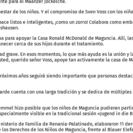
ente para el Määnzer Jockelche.
nestar de los niños. Y el compromiso de Sven Voss con los niñ
ace listos e inteligentes, ¡como un zorro! Colabora como emb
tshausen.
ama para apoyar la Casa Ronald McDonald de Maguncia. Allí, l
ecer cerca de sus hijos durante el tratamiento.
ad grave. En esos momentos, lo que más ayuda es la unión y la
sted, querido señor Voss, apoye tan activamente la casa de M
s próximos años seguirá siendo importante que personas desta
garde cuenta con una larga tradición y se dedica de múltiples
emmel hizo posible que los niños de Maguncia pudieran partici
pecialmente visible en la tradicional sesión «Jugend in die B
inisterio de Familia de Renania-Palatinado, elaboraron 11 der
e los Derechos de los Niños de Maguncia, frente al Blauer Elef