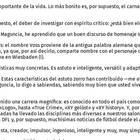
mportante de la vida. Lo más bonito es, por supuesto, el ca
to, el deber de investigar con espíritu crítico: ¿está bien e
de Maguncia, he aprendido que un buen discurso de homenaje 
s: el nombre Voss proviene de la antigua palabra alemana que
 ya que, por así decirlo, comparte nombre con el personaje q
a en Wiesbaden (!).
sticas muy concretas. Es astuto e inteligente, versátil y adapta
 Estas características del astuto zorro han contribuido —me a
uncia, lo digo a sabiendas, sabiendo muy bien que usted vive
enido una carrera magnífica: es conocido en todo el país com
ogo», hasta «True Crime», «XY gelöst» y «XY history». Y, por 
as ha llevado las disciplinas más diversas a nuestros salone
 DFL y, por supuesto, muchísimas noticias de fútbol desde el 
ta, creador, impulsor, ingenioso, inteligente y muy, muy simp