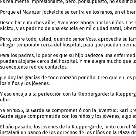
Es realmente impresionante, pero, por supuesto, no es sufici
Porque el Määnzer Jockelche se centra en los niños, en el bie
Desde hace muchos años, Sven Voss aboga por los niños. Los h
Kickt», y es padrino de una escuela en mi ciudad natal, Ober
Pero, sobre todo, usted, querido señor Voss, aprovecha su f
«hogar temporal» cerca del hospital, para que puedan perman
Para los padres, lo peor es que su hijo padezca una enfermed
pueden alojarse cerca del hospital. Y me alegra mucho que u
su excelente red de contactos.
¡Le doy las gracias de todo corazón por ello! Creo que en lo
los niños y los jóvenes.
Y eso encaja a la perfección con la Kleppergarde: la Klepper
ello!
Ya en 1856, la Garde se comprometió con la juventud: Karl Dr
Garde sigue comprometida con los niños y los jóvenes, algo es
El año pasado, los jóvenes de la Kleppergarde, junto con el M
instalará un banco de los derechos de los niños en la Plaza d