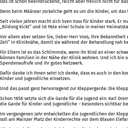
Das ist schon beeindruckend, reicht aber freilich nicht für da
Denn beim Määnzer Jockelche geht es um die Kinder, um das 
Seit vielen Jahren macht sich Sven Voss für Kinder stark. Er m
„Bildung Kickt“ und ist Pate einer Schule in meiner Heimatst
Vor allem aber setzen Sie, lieber Herr Voss, Ihre Bekannthei
Zeit“ in Kliniknähe, damit sie während der Behandlung nah b
Für Eltern ist es das Schlimmste, wenn ihr Kind an einer s
können Familien in der Nähe der Klinik wohnen. Und ich bin se
Spendenaufrufe und Ihr gutes Netzwerk.
Dafür danke ich Ihnen sehr! Ich denke, dass es auch in den 
Kinder und Jugendliche einsetzen.
Und das passt ganz hervorragend zur Kleppergarde: Die Kleppe
Schon 1856 setzte sich die Garde für die Jugend ein: Karl Dr
die Garde für Kinder und Jugendliche – besonders sichtbar bei
Im vergangenen Jahr entwickelten die Jugendlichen der Klep
soll am Mainzer Platz der Kinderrechte vor dem Blauen Elefa