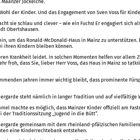
s Määnzer Jockelche.
Wohl der Kinder. Und das Engagement von Sven Voss für Kinde
acht sie schlau und clever – wie ein Fuchs! Er engagiert sich a
adt Obertshausen.
t ein, um das Ronald-McDonald-Haus in Mainz zu unterstützen. 
ei ihren Kindern bleiben können.
chweren Krankheit leidet. In solchen Momenten helfen vor al
hr froh, dass Sie, lieber Herr Voss, das Haus in Mainz so tat
kommenden Jahren immer wichtig bleibt, dass prominente Fürs
rgarde steht nämlich in langer Tradition und auf vielfältige 
emmel machte es möglich, dass Mainzer Kinder offiziell am Fa
 der Traditionssitzung „Jugend in die Bütt“.
pergarde gemeinsam mit dem rheinland-pfälzischen Familienmi
nten eine Kinderrechtebank entstehen.