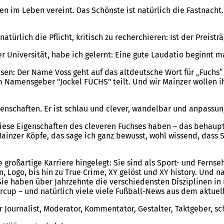
n im Leben vereint. Das Schönste ist natürlich die Fastnacht. 
türlich die Pflicht, kritisch zu recherchieren: Ist der Preist
r Universität, habe ich gelernt: Eine gute Laudatio beginnt
esen: Der Name Voss geht auf das altdeutsche Wort für „Fuchs“ 
 Namensgeber "Jockel FUCHS" teilt. Und wir Mainzer wollen ih
enschaften. Er ist schlau und clever, wandelbar und anpassun
. Diese Eigenschaften des cleveren Fuchses haben – das behaup
inzer Köpfe, das sage ich ganz bewusst, wohl wissend, dass S
ne großartige Karriere hingelegt: Sie sind als Sport- und Fe
Logo, bis hin zu True Crime, XY gelöst und XY history. Und na
Sie haben über Jahrzehnte die verschiedensten Disziplinen i
rcup – und natürlich viele viele Fußball-News aus dem aktuel
er Journalist, Moderator, Kommentator, Gestalter, Taktgeber, s