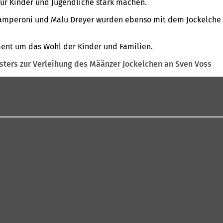
 für Kinder und Jugendliche stark machen.
go Zamperoni und Malu Dreyer wurden ebenso mit dem Jockelche
ement um das Wohl der Kinder und Familien.
ters zur Verleihung des Määnzer Jockelchen an Sven Voss