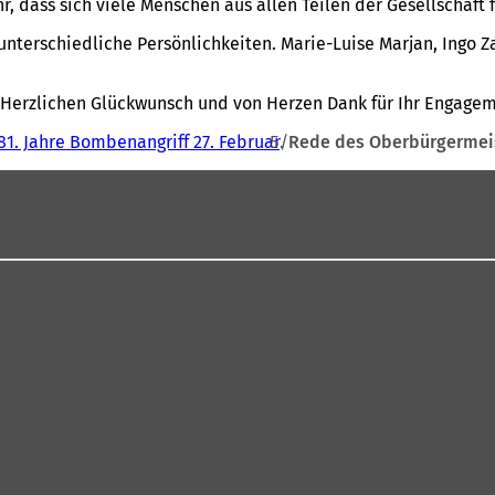
hr, dass sich viele Menschen aus allen Teilen der Gesellschaft
nz unterschiedliche Persönlichkeiten. Marie-Luise Marjan, In
ss. Herzlichen Glückwunsch und von Herzen Dank für Ihr Engag
81. Jahre Bombenangriff 27. Februar
Rede des Oberbürgermeis