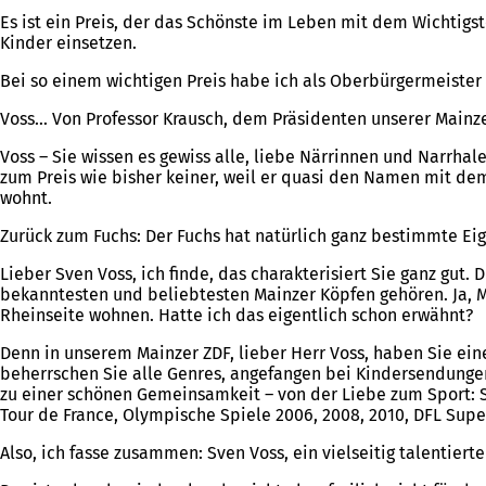
Es ist ein Preis, der das Schönste im Leben mit dem Wichtigste
Kinder einsetzen.
Bei so einem wichtigen Preis habe ich als Oberbürgermeister na
Voss… Von Professor Krausch, dem Präsidenten unserer Mainze
Voss – Sie wissen es gewiss alle, liebe Närrinnen und Narrhal
zum Preis wie bisher keiner, weil er quasi den Namen mit dem
wohnt.
Zurück zum Fuchs: Der Fuchs hat natürlich ganz bestimmte Eig
Lieber Sven Voss, ich finde, das charakterisiert Sie ganz gut
bekanntesten und beliebtesten Mainzer Köpfen gehören. Ja, Ma
Rheinseite wohnen. Hatte ich das eigentlich schon erwähnt?
Denn in unserem Mainzer ZDF, lieber Herr Voss, haben Sie ei
beherrschen Sie alle Genres, angefangen bei Kindersendungen, 
zu einer schönen Gemeinsamkeit – von der Liebe zum Sport: 
Tour de France, Olympische Spiele 2006, 2008, 2010, DFL Supe
Also, ich fasse zusammen: Sven Voss, ein vielseitig talentiert