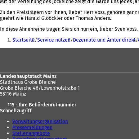
Mit der Verleihung des Jockelche zeigt die Garde uns jedes Ja
Zu den Preisträgern vor Ihnen, lieber Herr Voss, gehören ga
geehrt wie Harald Glööckler oder Thomas Anders.
In diese Ahnenreihe tragen Sie sich nun ein, lieber Sven Vo
Sie
Startseite
Service nutzen
Dezernate und Ämter direkt
befinden
Fußbereich
sich
hier:
Landeshauptstadt Mainz
Stadthaus Große Bleiche
Große Bleiche 46/Löwenhofstraße 1
55116 Mainz
115 - Ihre Behördenrufnummer
Schnellzugriff
Verwaltungsorganisation
Pressemeldungen
Stellenangebote