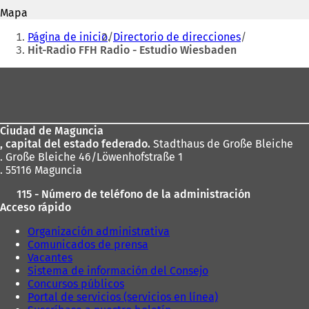
correo
S
r
Mapa
electrónico
e
e
Estás
a
Página de inicio
Directorio de direcciones
e
b
aquí:
Hit-Radio FFH Radio - Estudio Wiesbaden
n
r
u
e
Zona
n
e
a
de
n
n
u
los
u
n
e
Ciudad de Maguncia
pies
a
v
, capital del estado federado.
Stadthaus de Große Bleiche
n
a
. Große Bleiche 46/Löwenhofstraße 1
u
p
. 55116 Maguncia
e
e
v
115 - Número de teléfono de la administración
s
a
Acceso rápido
t
p
a
e
Organización administrativa
ñ
s
Comunicados de prensa
a
t
Vacantes
)
a
Sistema de información del Consejo
ñ
Concursos públicos
a
Portal de servicios (servicios en línea)
)