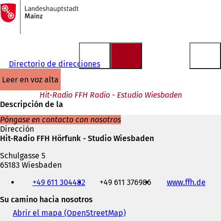
A
la
Saltar al contenido
página
de
inicio
Directorio de direcciones
leer en voz alta
Hit-Radio FFH Radio - Estudio Wiesbaden
Descripción de la
Póngase en contacto con nosotros
Dirección
Hit-Radio FFH Hörfunk - Studio Wiesbaden
Schulgasse 5
65183 Wiesbaden
Teléfono,
+49 611 304482
+49 611 376986
www.ffh.de
(
fax
S
y
Su camino hacia nosotros
e
dirección
a
de
Abrir el mapa (OpenStreetMap)
(
b