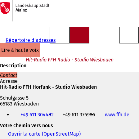
Vers
la
Accéder au contenu
page
d'accueil
Répertoire d'adresses
lire à haute voix
Hit-Radio FFH Radio - Studio Wiesbaden
Description
Contact
Adresse
Hit-Radio FFH Hörfunk - Studio Wiesbaden
Schulgasse 5
65183 Wiesbaden
Téléphone,
+49 611 304482
+49 611 376986
www.ffh.de
(
fax
S
et
Votre chemin vers nous
'
adresse
o
électronique
Ouvrir la carte (OpenStreetMap)
(
u