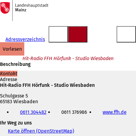
Zur
Startseite
Inhalt anspringen
Adressverzeichnis
vorlesen
Hit-Radio FFH Hörfunk - Studio Wiesbaden
Beschreibung
Kontakt
Adresse
Hit-Radio FFH Hörfunk - Studio Wiesbaden
Schulgasse 5
65183 Wiesbaden
Telefon,
0611 304482
0611 376986
www.ffh.de
(
Fax
Ö
und
Ihr Weg zu uns
f
E-
f
Mail-
Karte öffnen (OpenStreetMap)
(
n