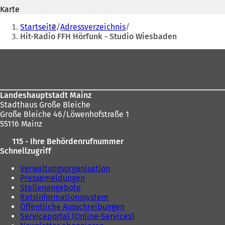
Adresse
Ö
e
Karte
f
t
Sie
f
Startseite
Adressverzeichnis
i
n
befinden
Hit-Radio FFH Hörfunk - Studio Wiesbaden
n
e
e
sich
t
Fußbereich
i
i
hier:
n
n
e
e
m
i
n
Landeshauptstadt Mainz
n
e
Stadthaus Große Bleiche
e
u
Große Bleiche 46/Löwenhofstraße 1
m
e
55116 Mainz
n
n
e
115 - Ihre Behördenrufnummer
T
u
Schnellzugriff
a
e
b
n
Verwaltungsorganisation
)
T
Pressemeldungen
a
Stellenangebote
b
Ratsinformationssystem
)
Öffentliche Ausschreibungen
Serviceportal (Online-Services)