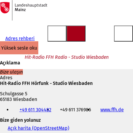
Ana
sayfaya
İçeriğe atla
Adres rehberi
yüksek sesle oku
Hit-Radio FFH Radio - Studio Wiesbaden
Açıklama
Bize ulaşın
Adres
Hit-Radio FFH Hörfunk - Studio Wiesbaden
Schulgasse 5
65183 Wiesbaden
Telefon,
+49 611 304482
+49 611 376986
www.ffh.de
(
faks
Y
ve
Bize giden yolunuz
e
e-
n
posta
Açık harita (OpenStreetMap)
(
i