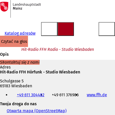
Do
strony
Przejdź do treści
głównej
Katalog adresów
czytać na głos
Hit-Radio FFH Radio - Studio Wiesbaden
Opis
Skontaktuj się z nami
Adres
Hit-Radio FFH Hörfunk - Studio Wiesbaden
Schulgasse 5
65183 Wiesbaden
Telefon,
+49 611 304482
+49 611 376986
www.ffh.de
(
faks
O
i
Twoja droga do nas
t
adres
w
e-
Otwarta mapa (OpenStreetMap)
(
i