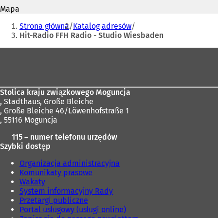
mail
O
e
Mapa
t
r
Jesteś
w
Strona główna
Katalog adresów
a
i
tutaj:
Hit-Radio FFH Radio - Studio Wiesbaden
s
e
i
r
Obszar
ę
a
w
stóp
s
n
i
o
ę
w
Stolica kraju związkowego Moguncja
w
e
,
Stadthaus, Große Bleiche
n
j
, Große Bleiche 46/Löwenhofstraße 1
o
k
, 55116 Moguncja
w
a
e
115 – numer telefonu urzędów
r
j
Szybki dostęp
c
k
i
a
Organizacja administracyjna
e
r
Komunikaty prasowe
)
c
Wakaty
i
System informacyjny Rady
e
Przetargi publiczne
)
Portal usługowy (usługi online)