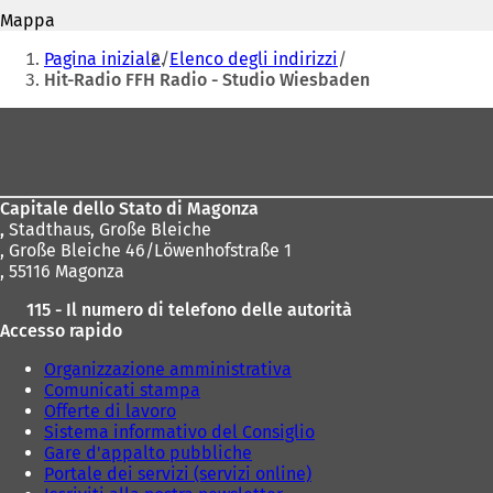
mail
S
r
Mappa
i
e
Siete
a
Pagina iniziale
Elenco degli indirizzi
i
p
qui:
Hit-Radio FFH Radio - Studio Wiesbaden
n
r
u
e
Area
n
i
a
dei
n
n
u
piedi
u
n
o
Capitale dello Stato di Magonza
a
v
,
Stadthaus, Große Bleiche
n
a
, Große Bleiche 46/Löwenhofstraße 1
u
s
, 55116 Magonza
o
c
v
115 - Il numero di telefono delle autorità
h
a
Accesso rapido
e
s
d
c
Organizzazione amministrativa
a
h
Comunicati stampa
)
e
Offerte di lavoro
d
Sistema informativo del Consiglio
a
Gare d'appalto pubbliche
)
Portale dei servizi (servizi online)