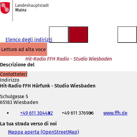
Alla
pagina
Vai al contenuto
iniziale
Elenco degli indirizzi
lettura ad alta voce
Hit-Radio FFH Radio - Studio Wiesbaden
Descrizione del
Contattateci
Indirizzo
Hit-Radio FFH Hörfunk - Studio Wiesbaden
Schulgasse 5
65183 Wiesbaden
Telefono,
+49 611 304482
+49 611 376986
www.ffh.de
(
fax
S
e
La tua strada verso di noi
i
indirizzo
a
e-
Mappa aperta (OpenStreetMap)
(
p