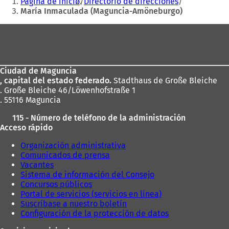
Página de inicio
Directorio de direcciones
b
aquí:
María Inmaculada (Maguncia-Amöneburgo)
r
e
Zona
e
de
n
u
los
n
Ciudad de Maguncia
pies
a
, capital del estado federado.
Stadthaus de Große Bleiche
n
. Große Bleiche 46/Löwenhofstraße 1
u
. 55116 Maguncia
e
v
115 - Número de teléfono de la administración
a
Acceso rápido
p
e
Organización administrativa
s
Comunicados de prensa
t
Vacantes
a
Sistema de información del Consejo
ñ
Concursos públicos
a
Portal de servicios (servicios en línea)
)
Suscríbase a nuestro boletín
Configuración de la protección de datos