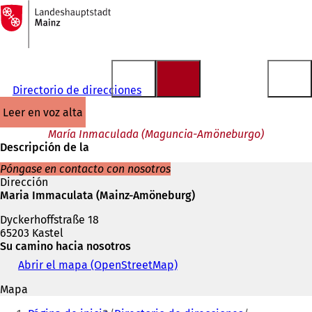
A
la
Saltar al contenido
página
de
inicio
Directorio de direcciones
leer en voz alta
María Inmaculada (Maguncia-Amöneburgo)
Descripción de la
Póngase en contacto con nosotros
Dirección
Maria Immaculata (Mainz-Amöneburg)
Dyckerhoffstraße 18
65203 Kastel
Su camino hacia nosotros
Abrir el mapa (OpenStreetMap)
(
S
Mapa
e
Estás
a