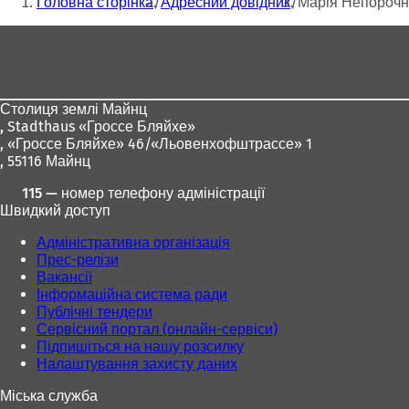
Головна сторінка
Адресний довідник
Марія Непорочн
к
тут:
р
Зона
и
для
в
а
ніг
є
Столиця землі Майнц
т
,
Stadthaus «Гроссе Бляйхе»
ь
, «Гроссе Бляйхе» 46/«Льовенхофштрассе» 1
с
, 55116 Майнц
я
в
115 — номер телефону адміністрації
н
Швидкий доступ
о
в
Адміністративна організація
і
Прес-релізи
й
Вакансії
в
Інформаційна система ради
к
Публічні тендери
л
Сервісний портал (онлайн-сервіси)
а
Підпишіться на нашу розсилку
д
Налаштування захисту даних
ц
і
Міська служба
)