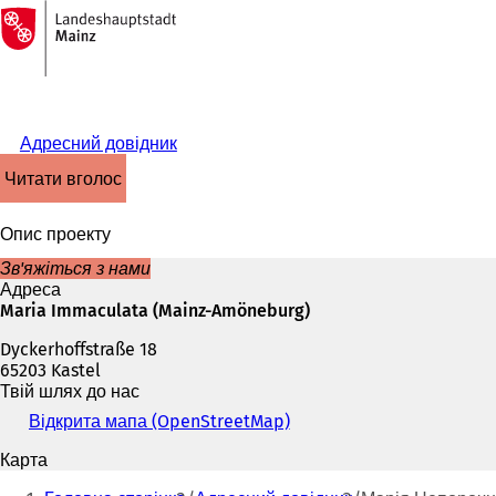
На
головну
Перейти до змісту
сторінку
Адресний довідник
читати вголос
Опис проекту
Зв'яжіться з нами
Адреса
Maria Immaculata (Mainz-Amöneburg)
Dyckerhoffstraße 18
65203 Kastel
Твій шлях до нас
Відкрита мапа (OpenStreetMap)
(
В
Карта
і
Ти
д