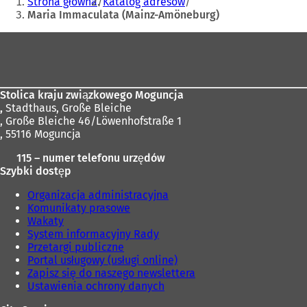
Strona główna
Katalog adresów
i
tutaj:
Maria Immaculata (Mainz-Amöneburg)
e
r
Obszar
a
stóp
s
i
ę
Stolica kraju związkowego Moguncja
w
,
Stadthaus, Große Bleiche
n
, Große Bleiche 46/Löwenhofstraße 1
o
, 55116 Moguncja
w
e
115 – numer telefonu urzędów
j
Szybki dostęp
k
a
Organizacja administracyjna
r
Komunikaty prasowe
c
Wakaty
i
System informacyjny Rady
e
Przetargi publiczne
)
Portal usługowy (usługi online)
Zapisz się do naszego newslettera
Ustawienia ochrony danych