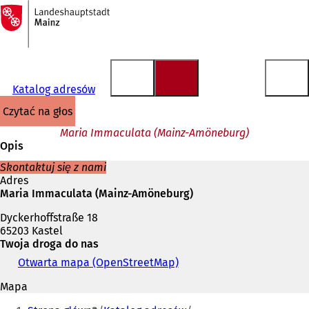
Do
strony
Przejdź do treści
głównej
Katalog adresów
czytać na głos
Maria Immaculata (Mainz-Amöneburg)
Opis
Skontaktuj się z nami
Adres
Maria Immaculata (Mainz-Amöneburg)
Dyckerhoffstraße 18
65203 Kastel
Twoja droga do nas
Otwarta mapa (OpenStreetMap)
(
O
Mapa
t
Jesteś
w