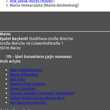
Ana Sayfa
Adres rehberi
i
Maria Immaculata (Mainz-Amöneburg)
b
i
Ayak
r
bölgesi
s
e
k
Mainz
m
Eyalet Başkenti
Stadthaus Große Bleiche
e
Große Bleiche 46/Löwenhofstraße 1
d
55116 Mainz
e
a
115 - İdari kurumların çağrı numarası
ç
Hızlı erişim
ı
l
İdari organizasyon
ı
Basın Bültenleri
r
Boş İşler
)
Konsey bilgi sistemi
Kamu ihaleleri
Hizmet portalı (çevrimiçi hizmetler)
Haber bültenimize abone olun
Veri koruma ayarları