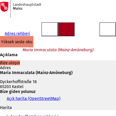
Ana
sayfaya
İçeriğe atla
Adres rehberi
yüksek sesle oku
Maria Immaculata (Mainz-Amöneburg)
Açıklama
Bize ulaşın
Adres
Maria Immaculata (Mainz-Amöneburg)
Dyckerhoffstraße 18
65203 Kastel
Bize giden yolunuz
Açık harita (OpenStreetMap)
(
Y
Harita
e
Buradasınız:
n