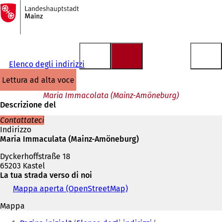
Alla
pagina
Vai al contenuto
iniziale
Elenco degli indirizzi
lettura ad alta voce
Maria Immacolata (Mainz-Amöneburg)
Descrizione del
Contattateci
Indirizzo
Maria Immaculata (Mainz-Amöneburg)
Dyckerhoffstraße 18
65203 Kastel
La tua strada verso di noi
Mappa aperta (OpenStreetMap)
(
S
Mappa
i
Siete
a