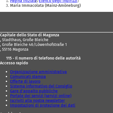
Pagina iniziale
Elenco degli indirizzi
p
qui:
Maria Immacolata (Mainz-Amöneburg)
r
e
Area
i
dei
n
u
piedi
n
Capitale dello Stato di Magonza
a
,
Stadthaus, Große Bleiche
n
, Große Bleiche 46/Löwenhofstraße 1
u
, 55116 Magonza
o
v
115 - Il numero di telefono delle autorità
a
Accesso rapido
s
c
Organizzazione amministrativa
h
Comunicati stampa
e
Offerte di lavoro
d
Sistema informativo del Consiglio
a
Gare d'appalto pubbliche
)
Portale dei servizi (servizi online)
Iscriviti alla nostra newsletter
Impostazioni di protezione dei dati