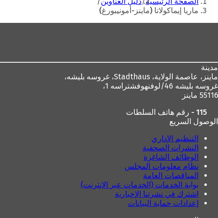
الصفحة الرئيسية
دليل العناوين
ح
هنا
ماريا إيماكولاتا (ماينز-أمونيبورغ)
ف
ي
منطقة
ع
القدم
ل
ا
م
مدينة
ة
ماينز، عاصمة الولاية،
Stadthaus، غروسه بليشه،
ت
غروسه بليشه 46/لوفنهوفشتراسه 1،
ب
55116 ماينز
و
ي
115 - رقم هاتف السلطات
ب
الوصول السريع
ج
د
التنظيم الإداري
ي
النشرات الصحفية
د
الوظائف الشاغرة
ة
نظام معلومات المجلس
)
المناقصات العامة
بوابة الخدمات (الخدمات عبر الإنترنت)
اشترك في نشرتنا الإخبارية
إعدادات حماية البيانات