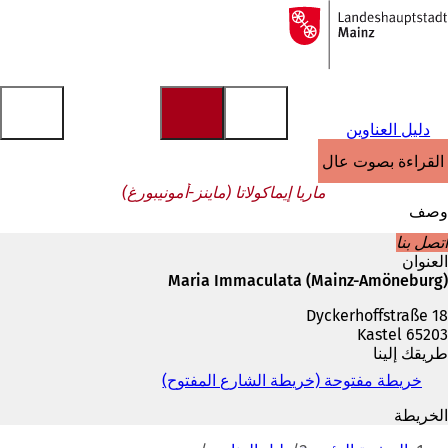
إلى
الصفحة
الانتقال إلى المحتوى
الرئيسية
دليل العناوين
القراءة بصوت عالٍ
ماريا إيماكولاتا (ماينز-أمونيبورغ)
وصف
اتصل بنا
العنوان
Maria Immaculata (Mainz-Amöneburg)
Dyckerhoffstraße 18
65203 Kastel
طريقك إلينا
خريطة مفتوحة (خريطة الشارع المفتوح)
(
ي
الخريطة
ف
أنت
ت