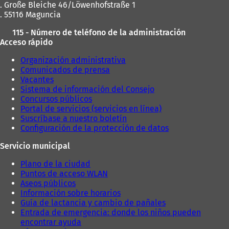
. Große Bleiche 46/Löwenhofstraße 1
e
v
. 55116 Maguncia
v
a
a
p
115 - Número de teléfono de la administración
p
e
Acceso rápido
e
s
s
t
Organización administrativa
t
a
Comunicados de prensa
a
ñ
Vacantes
ñ
a
Sistema de información del Consejo
a
)
Concursos públicos
)
Portal de servicios (servicios en línea)
Suscríbase a nuestro boletín
Configuración de la protección de datos
Servicio municipal
Plano de la ciudad
Puntos de acceso WLAN
Aseos públicos
Información sobre horarios
Guía de lactancia y cambio de pañales
Entrada de emergencia: donde los niños pueden
encontrar ayuda