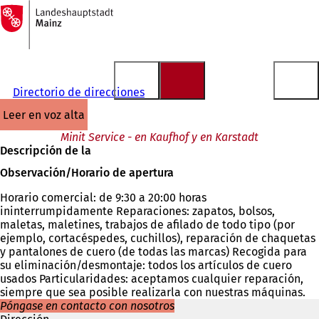
A
la
Saltar al contenido
página
de
inicio
Directorio de direcciones
leer en voz alta
Minit Service - en Kaufhof y en Karstadt
Descripción de la
Observación/Horario de apertura
Horario comercial: de 9:30 a 20:00 horas
ininterrumpidamente Reparaciones: zapatos, bolsos,
maletas, maletines, trabajos de afilado de todo tipo (por
ejemplo, cortacéspedes, cuchillos), reparación de chaquetas
y pantalones de cuero (de todas las marcas) Recogida para
su eliminación/desmontaje: todos los artículos de cuero
usados Particularidades: aceptamos cualquier reparación,
siempre que sea posible realizarla con nuestras máquinas.
Póngase en contacto con nosotros