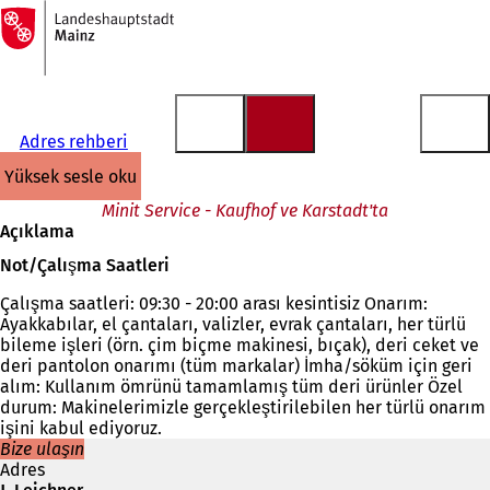
Ana
sayfaya
İçeriğe atla
Adres rehberi
yüksek sesle oku
Minit Service - Kaufhof ve Karstadt'ta
Açıklama
Not/Çalışma Saatleri
Çalışma saatleri: 09:30 - 20:00 arası kesintisiz Onarım:
Ayakkabılar, el çantaları, valizler, evrak çantaları, her türlü
bileme işleri (örn. çim biçme makinesi, bıçak), deri ceket ve
deri pantolon onarımı (tüm markalar) İmha/söküm için geri
alım: Kullanım ömrünü tamamlamış tüm deri ürünler Özel
durum: Makinelerimizle gerçekleştirilebilen her türlü onarım
işini kabul ediyoruz.
Bize ulaşın
Adres