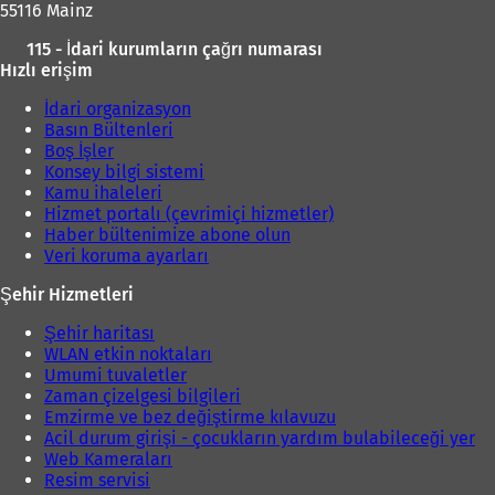
55116 Mainz
a
ç
ı
115 - İdari kurumların çağrı numarası
ı
l
Hızlı erişim
l
ı
ı
İdari organizasyon
r
)
Basın Bültenleri
)
Boş İşler
Konsey bilgi sistemi
Kamu ihaleleri
Hizmet portalı (çevrimiçi hizmetler)
Haber bültenimize abone olun
Veri koruma ayarları
Şehir Hizmetleri
Şehir haritası
WLAN etkin noktaları
Umumi tuvaletler
Zaman çizelgesi bilgileri
Emzirme ve bez değiştirme kılavuzu
Acil durum girişi - çocukların yardım bulabileceği yer
Web Kameraları
Resim servisi