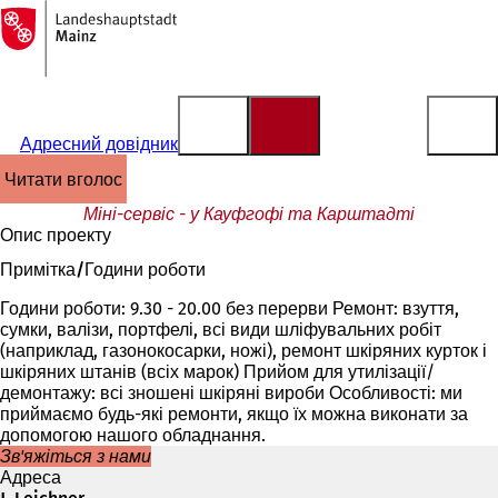
На
головну
Перейти до змісту
сторінку
Адресний довідник
читати вголос
Міні-сервіс - у Кауфгофі та Карштадті
Опис проекту
Примітка/Години роботи
Години роботи: 9.30 - 20.00 без перерви Ремонт: взуття,
сумки, валізи, портфелі, всі види шліфувальних робіт
(наприклад, газонокосарки, ножі), ремонт шкіряних курток і
шкіряних штанів (всіх марок) Прийом для утилізації/
демонтажу: всі зношені шкіряні вироби Особливості: ми
приймаємо будь-які ремонти, якщо їх можна виконати за
допомогою нашого обладнання.
Зв'яжіться з нами
Адреса