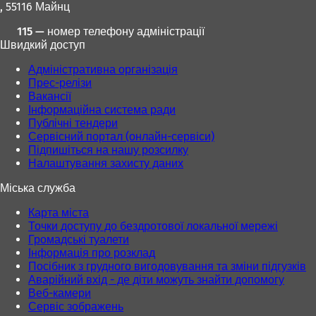
, 55116 Майнц
н
н
о
о
115 — номер телефону адміністрації
в
в
Швидкий доступ
і
і
й
й
Адміністративна організація
в
в
Прес-релізи
к
к
Вакансії
л
л
Інформаційна система ради
а
а
Публічні тендери
д
д
Сервісний портал (онлайн-сервіси)
ц
ц
Підпишіться на нашу розсилку
і
і
Налаштування захисту даних
)
)
Міська служба
Карта міста
Точки доступу до бездротової локальної мережі
Громадські туалети
Інформація про розклад
Посібник з грудного вигодовування та зміни підгузків
Аварійний вхід - де діти можуть знайти допомогу
Веб-камери
Сервіс зображень