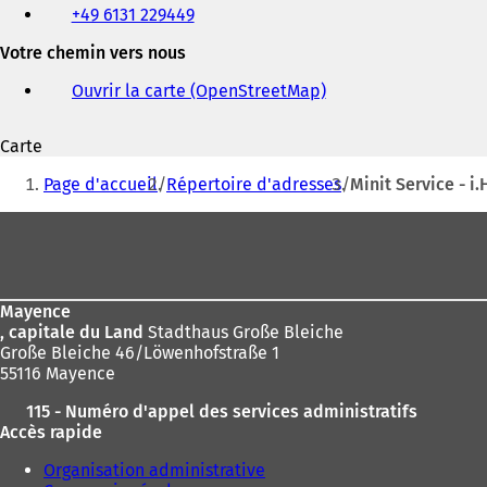
+49 6131 229449
fax
et
Votre chemin vers nous
adresse
électronique
Ouvrir la carte (OpenStreetMap)
(
S
'
Carte
o
Vous
u
Page d'accueil
Répertoire d'adresses
Minit Service - i.
v
êtes
r
Pied
ici
e
de
d
:
a
page
n
Mayence
s
, capitale du Land
Stadthaus Große Bleiche
u
Große Bleiche 46/Löwenhofstraße 1
n
55116 Mayence
n
o
115 - Numéro d'appel des services administratifs
u
Accès rapide
v
e
Organisation administrative
l