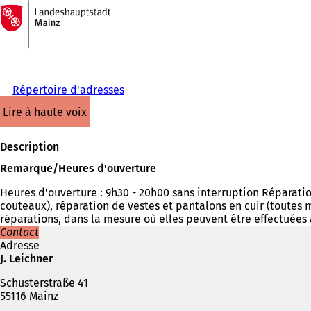
Vers
la
Accéder au contenu
page
d'accueil
Répertoire d'adresses
lire à haute voix
Description
Remarque/Heures d'ouverture
Heures d'ouverture : 9h30 - 20h00 sans interruption Réparatio
couteaux), réparation de vestes et pantalons en cuir (toutes 
réparations, dans la mesure où elles peuvent être effectuées
Contact
Adresse
J. Leichner
Schusterstraße 41
55116 Mainz
Téléphone,