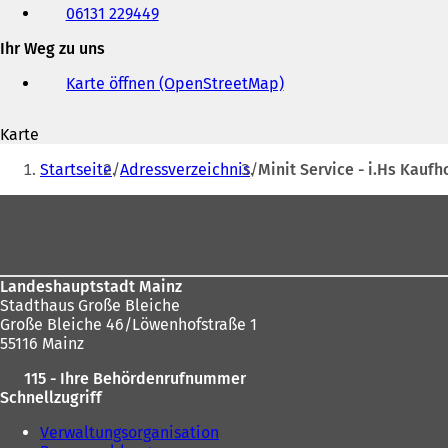
06131 229449
Fax
und
Ihr Weg zu uns
E-
Mail-
Karte öffnen (OpenStreetMap)
(
Adresse
Ö
f
Karte
f
Sie
n
Startseite
Adressverzeichnis
Minit Service - i.Hs Kaufh
e
befinden
t
Fußbereich
sich
i
n
hier:
e
i
Landeshauptstadt Mainz
n
Stadthaus Große Bleiche
e
Große Bleiche 46/Löwenhofstraße 1
m
55116 Mainz
n
e
115 - Ihre Behördenrufnummer
u
Schnellzugriff
e
n
Verwaltungsorganisation
T