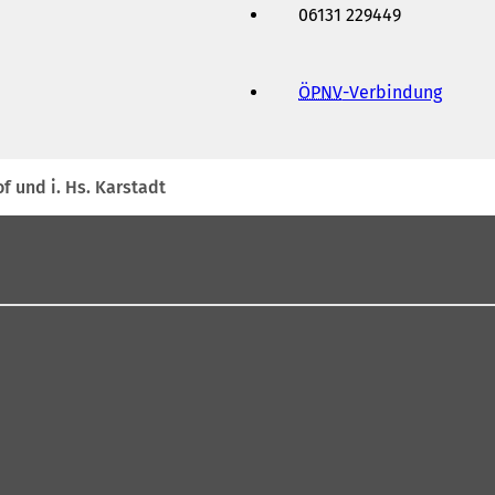
06131 229449
ÖPNV
-Verbindung
(
Ö
f
f
n
of und i. Hs. Karstadt
e
t
i
n
e
i
n
e
m
n
e
u
e
n
T