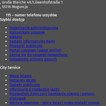
, Große Bleiche 46/Löwenhofstraße 1
e
w
, 55116 Moguncja
j
e
k
j
115 – numer telefonu urzędów
a
k
Szybki dostęp
r
a
c
r
Organizacja administracyjna
i
c
Komunikaty prasowe
e
i
Wakaty
)
e
System informacyjny Rady
)
Przetargi publiczne
Portal usługowy (usługi online)
Zapisz się do naszego newslettera
Ustawienia ochrony danych
City Service
Mapa miasta
Hotspoty WLAN
Toalety publiczne
Informacje o rozkładzie jazdy
Przewodnik dotyczący karmienia piersią i zmiany
pieluszek
Wejście awaryjne - gdzie dzieci mogą znaleźć pomoc