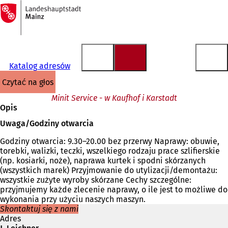
Do
strony
Przejdź do treści
głównej
Katalog adresów
czytać na głos
Minit Service - w Kaufhof i Karstadt
Opis
Uwaga/Godziny otwarcia
Godziny otwarcia: 9.30–20.00 bez przerwy Naprawy: obuwie,
torebki, walizki, teczki, wszelkiego rodzaju prace szlifierskie
(np. kosiarki, noże), naprawa kurtek i spodni skórzanych
(wszystkich marek) Przyjmowanie do utylizacji/demontażu:
wszystkie zużyte wyroby skórzane Cechy szczególne:
przyjmujemy każde zlecenie naprawy, o ile jest to możliwe do
wykonania przy użyciu naszych maszyn.
Skontaktuj się z nami
Adres