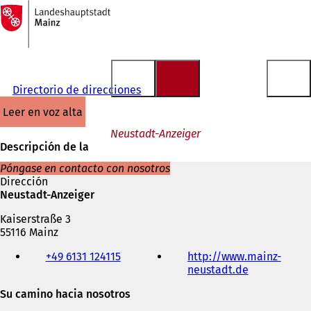
A
la
Saltar al contenido
página
de
inicio
Directorio de direcciones
leer en voz alta
Neustadt-Anzeiger
Descripción de la
Póngase en contacto con nosotros
Dirección
Neustadt-Anzeiger
Kaiserstraße 3
55116 Mainz
Teléfono,
+49 6131 124115
http://www.mainz-
fax
neustadt.de
(
y
S
dirección
Su camino hacia nosotros
e
de
a