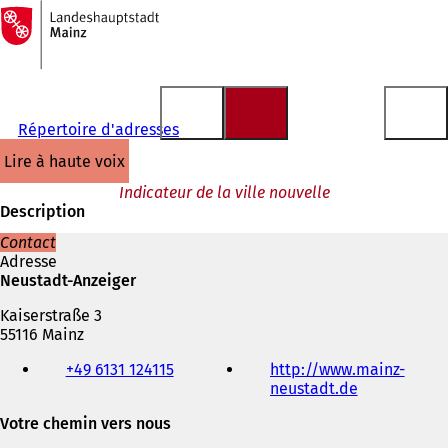
Vers
la
Accéder au contenu
page
d'accueil
Répertoire d'adresses
lire à haute voix
Indicateur de la ville nouvelle
Description
Contact
Adresse
Neustadt-Anzeiger
Kaiserstraße 3
55116 Mainz
Téléphone,
+49 6131 124115
http://www.mainz-
fax
neustadt.de
(
et
S
adresse
Votre chemin vers nous
'
électronique
o