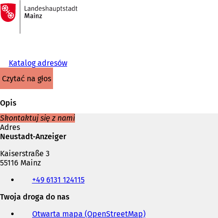
Do
strony
Przejdź do treści
głównej
Katalog adresów
czytać na głos
Opis
Skontaktuj się z nami
Adres
Neustadt-Anzeiger
Kaiserstraße 3
55116 Mainz
Telefon,
+49 6131 124115
faks
i
Twoja droga do nas
adres
e-
Otwarta mapa (OpenStreetMap)
(