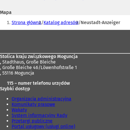
mail
O
t
Mapa
w
Jesteś
i
Strona główna
Katalog adresów
Neustadt-Anzeiger
e
tutaj:
r
Obszar
a
stóp
s
i
ę
Stolica kraju związkowego Moguncja
w
,
Stadthaus, Große Bleiche
n
, Große Bleiche 46/Löwenhofstraße 1
o
, 55116 Moguncja
w
e
115 – numer telefonu urzędów
j
Szybki dostęp
k
a
Organizacja administracyjna
r
Komunikaty prasowe
c
Wakaty
i
System informacyjny Rady
e
Przetargi publiczne
)
Portal usługowy (usługi online)