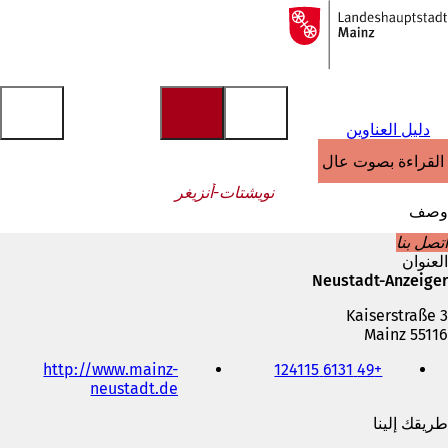
إلى
الصفحة
الانتقال إلى المحتوى
الرئيسية
دليل العناوين
القراءة بصوت عالٍ
نويشتات-أنزيغر
وصف
اتصل بنا
العنوان
Neustadt-Anzeiger
Kaiserstraße 3
55116 Mainz
الهاتف
http://www.mainz-
+49 6131 124115
والفاكس
(
neustadt.de
وعنوان
ي
البريد
طريقك إلينا
ف
الإلكتروني
ت