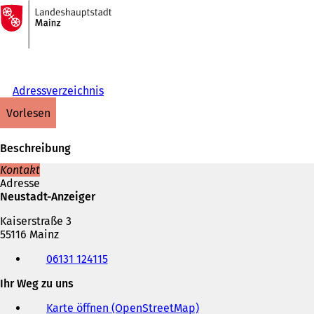
Zur
Startseite
Inhalt anspringen
Adressverzeichnis
vorlesen
Beschreibung
Kontakt
Adresse
Neustadt-Anzeiger
Kaiserstraße 3
55116 Mainz
Telefon,
06131 124115
Fax
und
Ihr Weg zu uns
E-
Mail-
Karte öffnen (OpenStreetMap)
(