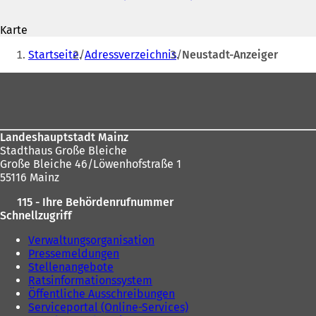
Adresse
Ö
f
Karte
f
Sie
n
Startseite
Adressverzeichnis
Neustadt-Anzeiger
e
befinden
t
Fußbereich
sich
i
n
hier:
e
i
Landeshauptstadt Mainz
n
Stadthaus Große Bleiche
e
Große Bleiche 46/Löwenhofstraße 1
m
55116 Mainz
n
e
115 - Ihre Behördenrufnummer
u
Schnellzugriff
e
n
Verwaltungsorganisation
T
Pressemeldungen
a
Stellenangebote
b
Ratsinformationssystem
)
Öffentliche Ausschreibungen
Serviceportal (Online-Services)