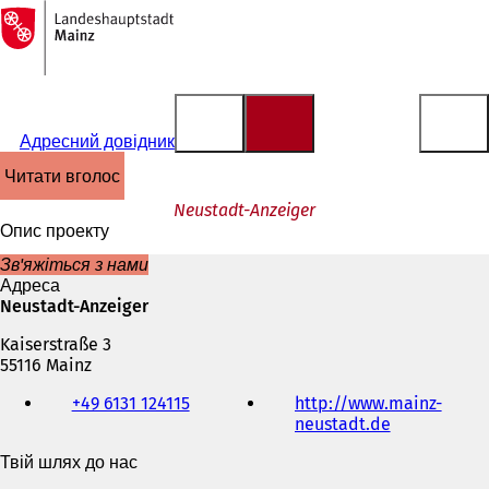
На
головну
Перейти до змісту
сторінку
Адресний довідник
читати вголос
Neustadt-Anzeiger
Опис проекту
Зв'яжіться з нами
Адреса
Neustadt-Anzeiger
Kaiserstraße 3
55116 Mainz
Телефон,
+49 6131 124115
http://www.mainz-
факс
neustadt.de
(
та
В
адреса
Твій шлях до нас
і
електронної
д