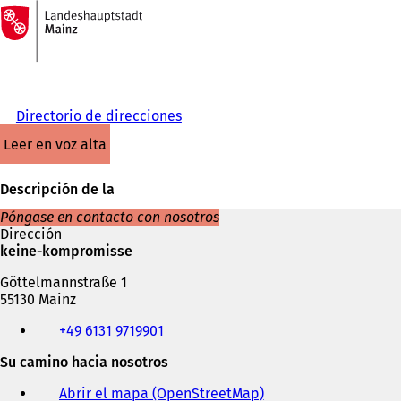
A
la
Saltar al contenido
página
de
inicio
Directorio de direcciones
leer en voz alta
Descripción de la
Póngase en contacto con nosotros
Dirección
keine-kompromisse
Göttelmannstraße 1
55130 Mainz
Teléfono,
+49 6131 9719901
fax
y
Su camino hacia nosotros
dirección
de
Abrir el mapa (OpenStreetMap)
(