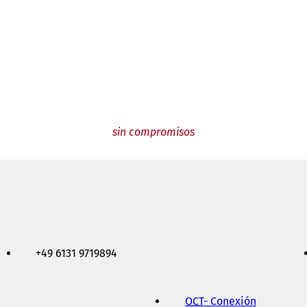
sin compromisos
+49 6131 9719894
OCT
- Conexión
(