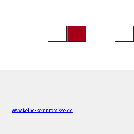
www.keine-kompromisse.de
(
S
e
a
b