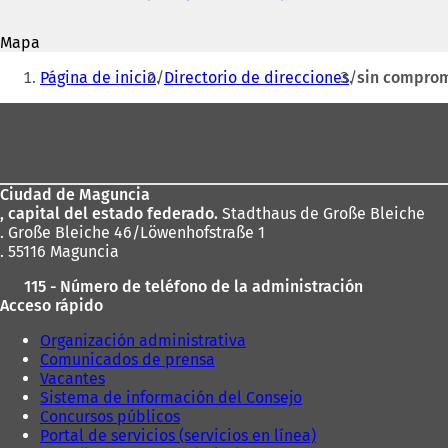
correo
S
electrónico
e
Mapa
a
Estás
b
Página de inicio
Directorio de direcciones
sin compro
r
aquí:
e
Zona
e
de
n
u
los
n
Ciudad de Maguncia
pies
a
, capital del estado federado.
Stadthaus de Große Bleiche
n
. Große Bleiche 46/Löwenhofstraße 1
u
. 55116 Maguncia
e
v
115 - Número de teléfono de la administración
a
Acceso rápido
p
e
Organización administrativa
s
Comunicados de prensa
t
Vacantes
a
Sistema de información del Consejo
ñ
Concursos públicos
a
Portal de servicios (servicios en línea)
)